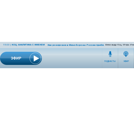
15:03
|
КОЦ: АНАЛИТИКА С ИМЕНЕМ
Александр Коц, Игорь Из
Как рокировка в Минобороны России приблизит победу
ЭФИР
ПОДКАСТЫ
ЭФИР
СЕТЕВОЕ ИЗДАНИЕ RADIOKP.RU ЗАРЕГИСТРИРОВАНО РОСКОМНАДЗОРОМ,
СВИДЕТЕЛЬСТВО ЭЛ № ФС77-76389 ОТ 26.07.2019 ГОДА.
УЧРЕДИТЕЛЬ И РЕДАКЦИЯ АО «ИЗДАТЕЛЬСКИЙ ДОМ «КОМСОМОЛЬСКАЯ
ПРАВДА». ГЕНЕРАЛЬНЫЙ ДИРЕКТОР: НОСОВА ОЛЕСЯ ВЯЧЕСЛАВОВНА.
ИЗДАТЕЛЬ: КОРШУНОВ ИЛЬЯ СЕРГЕЕВИЧ. ШEФ РЕДАКТОР: КУЗЬМИН ДМИТРИЙ