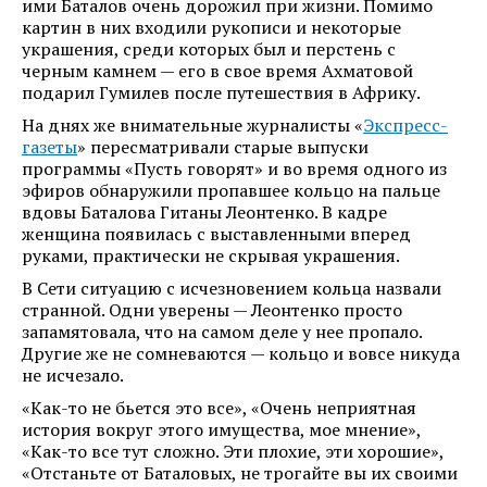
ими Баталов очень дорожил при жизни. Помимо
картин в них входили рукописи и некоторые
украшения, среди которых был и перстень с
черным камнем — его в свое время Ахматовой
подарил Гумилев после путешествия в Африку.
На днях же внимательные журналисты «
Экспресс-
газеты
» пересматривали старые выпуски
программы «Пусть говорят» и во время одного из
эфиров обнаружили пропавшее кольцо на пальце
вдовы Баталова Гитаны Леонтенко. В кадре
женщина появилась с выставленными вперед
руками, практически не скрывая украшения.
В Сети ситуацию с исчезновением кольца назвали
странной. Одни уверены — Леонтенко просто
запамятовала, что на самом деле у нее пропало.
Другие же не сомневаются — кольцо и вовсе никуда
не исчезало.
«Как-то не бьется это все», «Очень неприятная
история вокруг этого имущества, мое мнение»,
«Как-то все тут сложно. Эти плохие, эти хорошие»,
«Отстаньте от Баталовых, не трогайте вы их своими