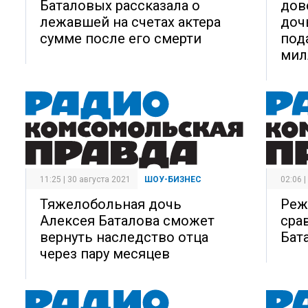
Баталовых рассказала о
дов
лежавшей на счетах актера
доч
сумме после его смерти
под
мил
11:25 | 30 августа 2021
ШОУ-БИЗНЕС
02:06 
Тяжелобольная дочь
Реж
Алексея Баталова сможет
сра
вернуть наследство отца
Бат
через пару месяцев