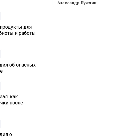
Александр Нуждин
 продукты для
биоты и работы
дил об опасных
ре
ал, как
ачки после
дил о