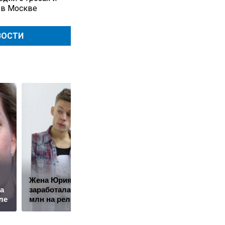
 в Москве
ВОСТИ
Жена Юрия Дудя*
Путин наградил
а
заработала почти 10
Баскова особым
ле
млн на релокантах
орденом