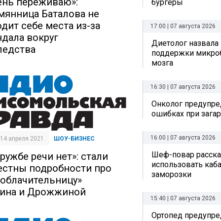
ень переживаю»:
бургеры
мянница Баталова не
одит себе места из-за
17:00 | 07 августа 2026
ндала вокруг
Диетолог назвала
ледства
поддержки микро
мозга
16:30 | 07 августа 2026
Онколог предупре
ошибках при зага
16:00 | 07 августа 2026
| 14 апреля 2021
ШОУ-БИЗНЕС
Шеф-повар рассказ
ружбе речи нет»: стали
использовать каб
естны подробности про
заморозки
зоблачительницу»
ина и Дрожжиной
15:40 | 07 августа 2026
Ортопед предупре