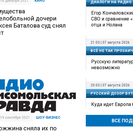
| 18 декабря 2021
КИНО
ДИАЛОГИ НА РАДИО
мущества
Егор Кончаловский
елобольной дочери
СВО и сравнение 
отца и Нолана
ксея Баталова суд снял
ст
21:03 | 07 августа 2026
ВСЁ НЕ ТАК ПРОЗАИ
Русскую литерату
невозможно
20:03 | 07 августа 2026
РУССКИЙ ДОЗОР БУТ
Куда идет Европа
| 19 сентября 2021
ШОУ-БИЗНЕС
ВСЕ ПО
ожжина сняла их по