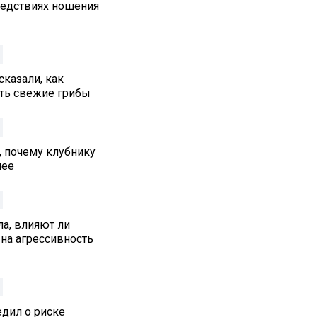
едствиях ношения
сказали, как
ть свежие грибы
, почему клубнику
нее
а, влияют ли
на агрессивность
едил о риске