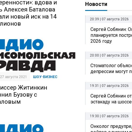
еренности»: вдова и
Новости
ь Алексея Баталова
али новый иск на 14
20:39 | 07 августа 2026
лионов
Сергей Собянин: О
планируется постр
2026 году
20:00 | 07 августа 2026
Стоматолог объясн
депрессии могут п
| 27 августа 2021
ШОУ-БИЗНЕС
19:31 | 07 августа 2026
иссер Житинкин
внил Бузову с
Сергей Собянин о
аловым
эстакаду на шоссе
19:30 | 07 августа 2026
Онколог предупре