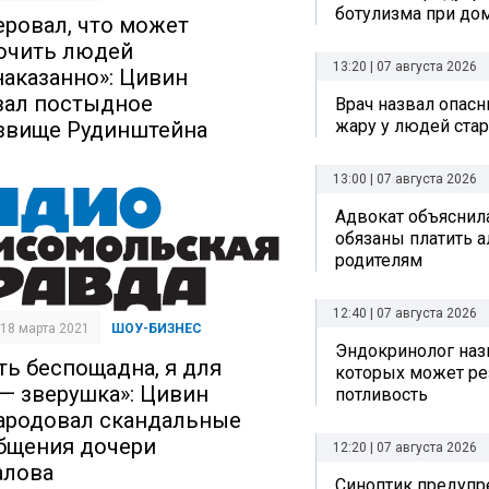
ботулизма при до
еровал, что может
очить людей
13:20 | 07 августа 2026
наказанно»: Цивин
вал постыдное
Врач назвал опас
жару у людей стар
звище Рудинштейна
13:00 | 07 августа 2026
Адвокат объяснила
обязаны платить 
родителям
12:40 | 07 августа 2026
| 18 марта 2021
ШОУ-БИЗНЕС
Эндокринолог назв
ть беспощадна, я для
которых может ре
 — зверушка»: Цивин
потливость
ародовал скандальные
бщения дочери
12:20 | 07 августа 2026
алова
Синоптик предупре