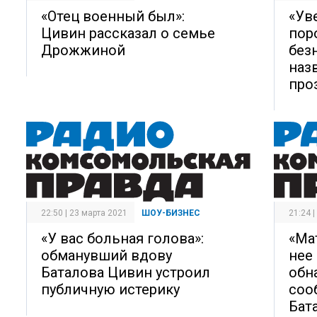
«Отец военный был»:
«Ув
Цивин рассказал о семье
пор
Дрожжиной
без
наз
про
22:50 | 23 марта 2021
ШОУ-БИЗНЕС
21:24 
«У вас больная голова»:
«Ма
обманувший вдову
нее
Баталова Цивин устроил
обн
публичную истерику
соо
Бат