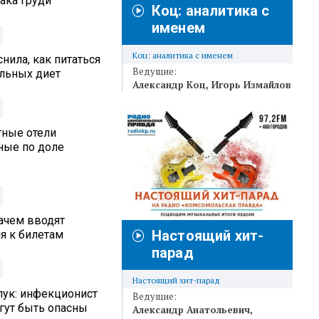
ака груди
Коц: аналитика с
именем
Коц: аналитика с именем
нила, как питаться
Ведущие:
альных диет
Александр Коц
Игорь Измайлов
тные отели
ные по доле
ачем вводят
Настоящий хит-
я к билетам
парад
Настоящий хит-парад
лук: инфекционист
Ведущие:
гут быть опасны
Александр Анатольевич