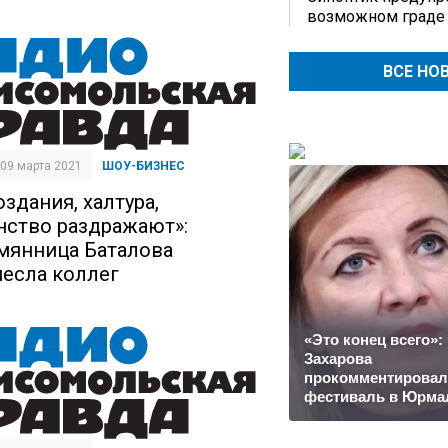
возможном граде
ВСЕ НО
| 09 марта 2021
ШОУ-БИЗНЕС
здания, халтура,
нство раздражают»:
мянница Баталова
несла коллег
«Это конец всего»:
Захарова
прокомментировал
фестиваль в Юрма