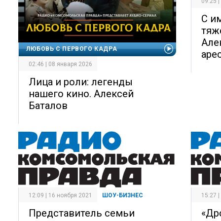
09:25 
С и
тяж
Але
ЛЮБОВЬ С ПЕРВОГО КАДРА
аре
02:46 | 08 января 2026
Лица и роли: легенды
нашего кино. Алексей
Баталов
12:09 | 16 ноября 2021
ШОУ-БИЗНЕС
15:27 
Представитель семьи
«Др