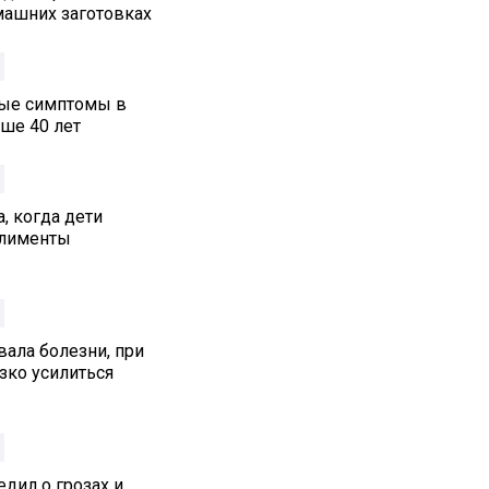
машних заготовках
ные симптомы в
ше 40 лет
, когда дети
алименты
ала болезни, при
зко усилиться
дил о грозах и