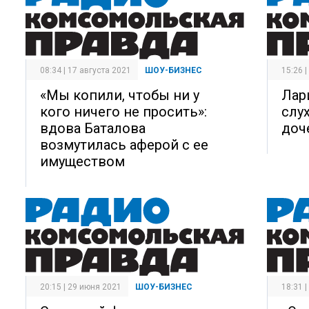
08:34 | 17 августа 2021
ШОУ-БИЗНЕС
15:26 
«Мы копили, чтобы ни у
Лар
кого ничего не просить»:
слух
вдова Баталова
доч
возмутилась аферой с ее
имуществом
20:15 | 29 июня 2021
ШОУ-БИЗНЕС
18:31 