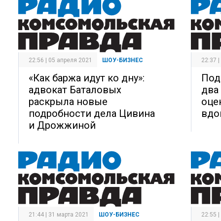
22:56 | 05 апреля 2021
ШОУ-БИЗНЕС
22:37 
«Как баржа идут ко дну»:
Под
адвокат Баталовых
два
раскрыла новые
оце
подробности дела Цивина
вдо
и Дрожжиной
21:44 | 31 марта 2021
ШОУ-БИЗНЕС
22:55 