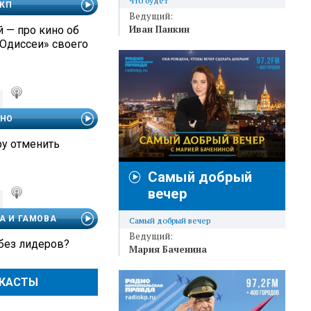
Что будет
 КП
Ведущий:
Иван Панкин
 — про кино об
«Одиссеи» своего
ЧНО
ру отменить
Самый добрый
вечер
А И ГАМОВА
Самый добрый вечер
Ведущий:
 без лидеров?
Мария Баченина
ДКАСТЫ