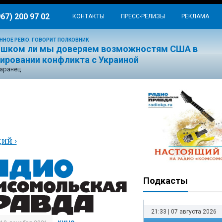
967) 200 97 02
КОНТАКТЫ
ПРЕСС-РЕЛИЗЫ
РЕКЛАМА
ННОЕ РЕВЮ. ГОВОРИТ ПОЛКОВНИК
ишком ли мы доверяем возможностям США в
лировании конфликта с Украиной
аранец
ая
ий ›
Подкасты
21:33 | 07 августа 2026