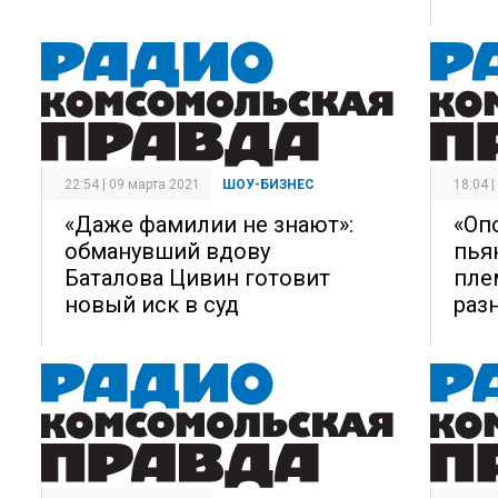
22:54 | 09 марта 2021
ШОУ-БИЗНЕС
18:04 
«Даже фамилии не знают»:
«Опо
обманувший вдову
пья
Баталова Цивин готовит
пле
новый иск в суд
раз