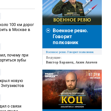
коло 100 км дорог
оить в Москве в
Военное ревю.
Говорит
полковник
Военное ревю. Говорит полковник
ил, почему при
Ведущие:
ортиться зубы
Виктор Баранец
Аким Апачев
ткрыл новую
 Энтузиастов
дил о связи