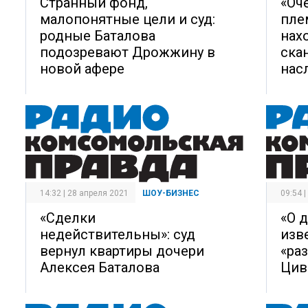
Странный фонд,
«Оч
малопонятные цели и суд:
пле
родные Баталова
нах
подозревают Дрожжину в
ска
новой афере
нас
14:32 | 28 апреля 2021
ШОУ-БИЗНЕС
09:54 
«Сделки
«О д
недействительны»: суд
изв
вернул квартиры дочери
«ра
Алексея Баталова
Цив