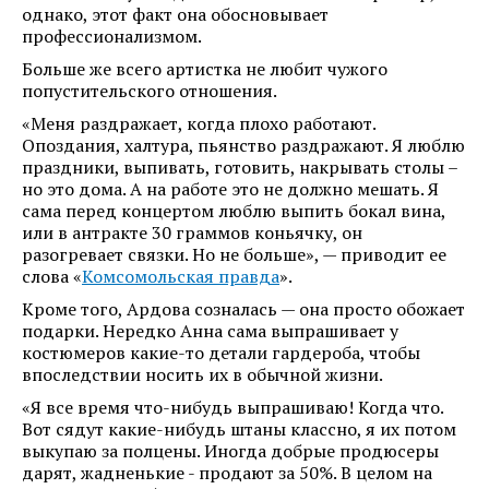
однако, этот факт она обосновывает
профессионализмом.
Больше же всего артистка не любит чужого
попустительского отношения.
«Меня раздражает, когда плохо работают.
Опоздания, халтура, пьянство раздражают. Я люблю
праздники, выпивать, готовить, накрывать столы –
но это дома. А на работе это не должно мешать. Я
сама перед концертом люблю выпить бокал вина,
или в антракте 30 граммов коньячку, он
разогревает связки. Но не больше», — приводит ее
слова «
Комсомольская правда
».
Кроме того, Ардова созналась — она просто обожает
подарки. Нередко Анна сама выпрашивает у
костюмеров какие-то детали гардероба, чтобы
впоследствии носить их в обычной жизни.
«Я все время что-нибудь выпрашиваю! Когда что.
Вот сядут какие-нибудь штаны классно, я их потом
выкупаю за полцены. Иногда добрые продюсеры
дарят, жадненькие - продают за 50%. В целом на