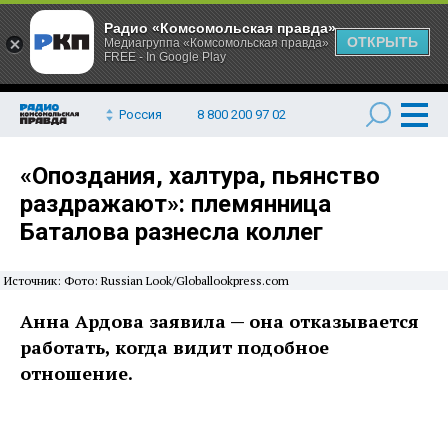
Радио «Комсомольская правда»
ОТКРЫТЬ
Медиагруппа «Комсомольская правда»
FREE - In Google Play
Россия
8 800 200 97 02
«Опоздания, халтура, пьянство
раздражают»: племянница
Баталова разнесла коллег
Источник: Фото: Russian Look/Globallookpress.com
Анна Ардова заявила — она отказывается
работать, когда видит подобное
отношение.