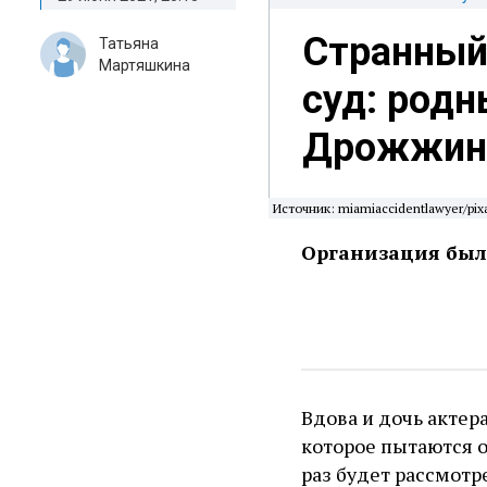
Странный
Татьяна
Мартяшкина
суд: род
Дрожжину
Источник: miamiaccidentlawyer/pix
Организация была
Вдова и дочь актер
которое пытаются о
раз будет рассмотр