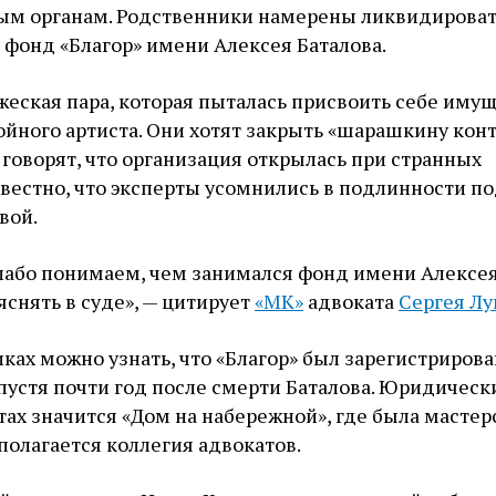
ым органам. Родственники намерены ликвидирова
фонд «Благор» имени Алексея Баталова.
жеская пара, которая пыталась присвоить себе иму
йного артиста. Они хотят закрыть «шарашкину конт
говорят, что организация открылась при странных
звестно, что эксперты усомнились в подлинности п
вой.
лабо понимаем, чем занимался фонд имени Алексе
яснять в суде», — цитирует
«МК»
адвоката
Сергея Лу
ках можно узнать, что «Благор» был зарегистрирова
 спустя почти год после смерти Баталова. Юридичес
ах значится «Дом на набережной», где была мастер
сполагается коллегия адвокатов.