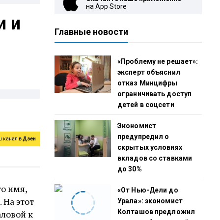
на App Store
и и
Главные новости
«Проблему не решает»:
эксперт объяснил
отказ Минцифры
ограничивать доступ
детей в соцсети
Экономист
предупредил о
ш канал в
Дзен
скрытых условиях
вкладов со ставками
до 30%
о имя,
«От Нью-Дели до
 На этот
Урала»: экономист
Колташов предложил
аловой к