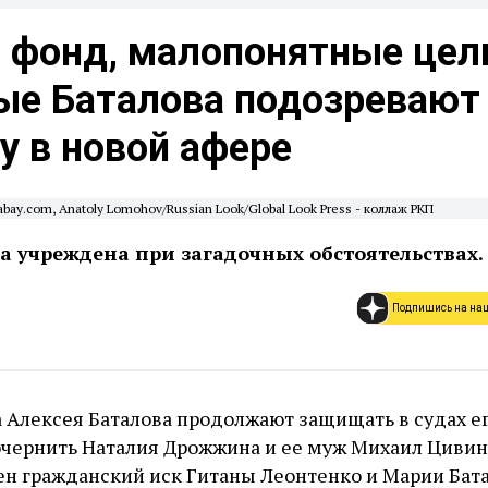
 фонд, малопонятные цел
ные Баталова подозревают
 в новой афере
abay.com, Anatoly Lomohov/Russian Look/Global Look Press - коллаж РКП
 учреждена при загадочных обстоятельствах.
Подпишись на на
а Алексея Баталова продолжают защищать в судах ег
чернить Наталия Дрожжина и ее муж Михаил Цивин.
ен гражданский иск Гитаны Леонтенко и Марии Бат