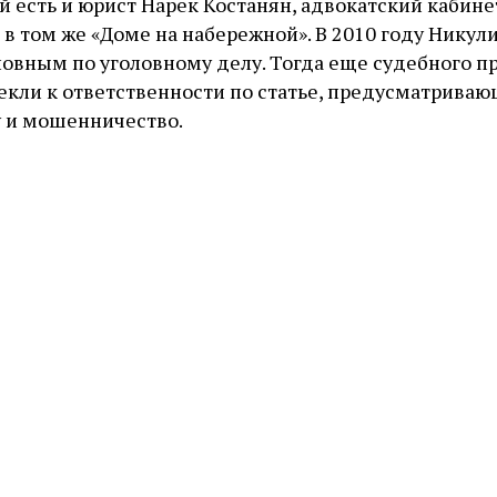
й есть и юрист Нарек Костанян, адвокатский кабине
 в том же «Доме на набережной». В 2010 году Никул
новным по уголовному делу. Тогда еще судебного п
екли к ответственности по статье, предусматрива
у и мошенничество.