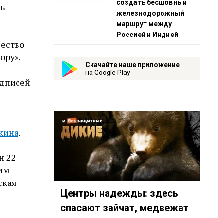
создать бесшовный
ть
железнодорожный
маршрут между
Россией и Индией
щество
ору».
Скачайте наше приложение
на Google Play
одписей
я
кина
.
н 22
ким
ская
Центры надежды: здесь
спасают зайчат, медвежат