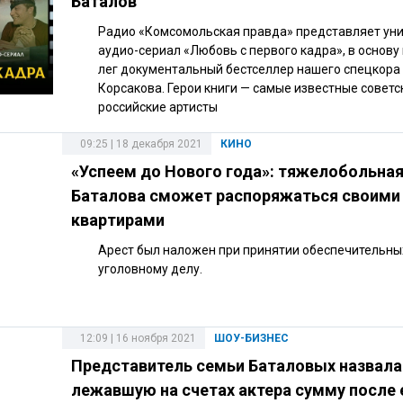
Баталов
Радио «Комсомольская правда» представляет ун
аудио-сериал «Любовь с первого кадра», в основу
лег документальный бестселлер нашего спецкора
Корсакова. Герои книги — самые известные советс
российские артисты
09:25 | 18 декабря 2021
КИНО
«Успеем до Нового года»: тяжелобольная
Баталова сможет распоряжаться своими
квартирами
Арест был наложен при принятии обеспечительны
уголовному делу.
12:09 | 16 ноября 2021
ШОУ-БИЗНЕС
Представитель семьи Баталовых назвала
лежавшую на счетах актера сумму после 