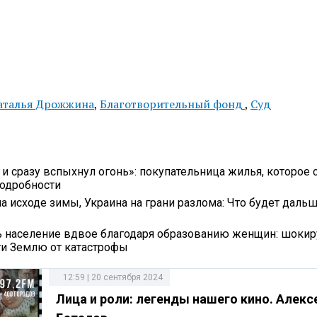
аталья Дрожжина
,
Благотворительный фонд
,
Суд
 и сразу вспыхнул огонь»: покупательница жилья, которое 
подробности
а исходе зимы, Украина на грани разлома: Что будет дальш
ь население вдвое благодаря образованию женщин: шок
и Землю от катастрофы
12:59 | 20 сентября 2024
Лица и роли: легенды нашего кино. Алекс