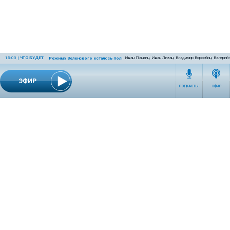
15:03
|
ЧТО БУДЕТ
Иван Панкин, Иван Лизан, Владимир Ворсобин, Валерий
Режиму Зеленского осталось полгода
ЭФИР
ПОДКАСТЫ
ЭФИР
СЕТЕВОЕ ИЗДАНИЕ RADIOKP.RU ЗАРЕГИСТРИРОВАНО РОСКОМНАДЗОРОМ,
СВИДЕТЕЛЬСТВО ЭЛ № ФС77-76389 ОТ 26.07.2019 ГОДА.
УЧРЕДИТЕЛЬ И РЕДАКЦИЯ АО «ИЗДАТЕЛЬСКИЙ ДОМ «КОМСОМОЛЬСКАЯ
ПРАВДА». ГЕНЕРАЛЬНЫЙ ДИРЕКТОР: НОСОВА ОЛЕСЯ ВЯЧЕСЛАВОВНА.
ИЗДАТЕЛЬ: КОРШУНОВ ИЛЬЯ СЕРГЕЕВИЧ. ШEФ РЕДАКТОР: КУЗЬМИН ДМИТРИЙ
ВЛАДИМИРОВИЧ.
RADIOKPWEB@KP.RU
ТЕЛЕФОН РЕДАКЦИИ: +7 (495) 665-75-28 127015, Г. МОСКВА,