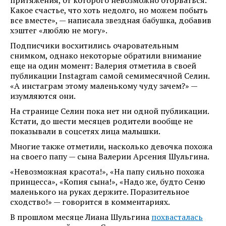
притяжения, от которого невозможно оторваться.
Какое счастье, что хоть недолго, но можем побыть
все вместе», — написала звездная бабушка, добавив
хэштег «люблю не могу».
Подписчики восхитились очаровательным
снимком, однако некоторые обратили внимание
еще на один момент: Валерия отметила в своей
публикации Instagram самой семимесячной Селин.
«А инстаграм этому маленькому чуду зачем?» —
изумляются они.
На странице Селин пока нет ни одной публикации.
Кстати, до шести месяцев родители вообще не
показывали в соцсетях лица малышки.
Многие также отметили, насколько девочка похожа
на своего папу — сына Валерии Арсения Шульгина.
«Невозможная красота!», «На папу сильно похожа
принцесса», «Копия сына!», «Надо же, будто Сеню
маленького на руках держите. Поразительное
сходство!» — говорится в комментариях.
В прошлом месяце Лиана Шульгина
похвасталась