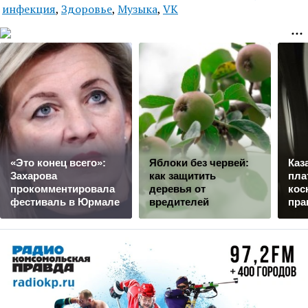
инфекция
,
Здоровье
,
Музыка
,
VK
«Это конец всего»:
Яблоки без червей:
Каз
Захарова
как защитить
пла
прокомментировала
деревья от
кос
фестиваль в Юрмале
вредителей
пра