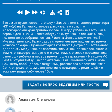
В этом выпуске новостного шоу: • Заместитель главного редактора
«КП»-Кубань Галина Копылова рассказала о том, что
Краснодарский край привлек более 58 млрд рублей инвестиций в
первый день ПМЭФ. Также обсудили ситуацию на пляжах Анапы,
полностью разобрали песчаный вал на Центральном пляже. В
Музыкальном мкр Краснодара сгорели четыре машины во время
ночного пожара; • Врач-методист краевого Центра общественного
здоровья и медицинской профилактики Анна Зорина рассказала о
том, что такое ротавирус, о его симптомах, о мерах профилактики,
о помощи ребенку в первое время после заражения; • На сцене VK
Fest выступит Betsy – исполнительница нашумевшего хита Сигма
Бой. Betsy пообщалась с ведущими, рассказала о впечатлениях о
Сочи, о предстоящем выступлении, о поддержке родителей и о
том, кем видит себя через 10 лет.
ЗАДАТЬ ВОПРОС ВЕДУЩИМ ИЛИ ГОСТЮ
Анастасия Степанова