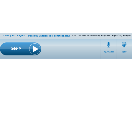
15:03
|
ЧТО БУДЕТ
Иван Панкин, Иван Лизан, Владимир Ворсобин, Валерий
Режиму Зеленского осталось полгода
ЭФИР
ПОДКАСТЫ
ЭФИР
СЕТЕВОЕ ИЗДАНИЕ RADIOKP.RU ЗАРЕГИСТРИРОВАНО РОСКОМНАДЗОРОМ,
СВИДЕТЕЛЬСТВО ЭЛ № ФС77-76389 ОТ 26.07.2019 ГОДА.
УЧРЕДИТЕЛЬ И РЕДАКЦИЯ АО «ИЗДАТЕЛЬСКИЙ ДОМ «КОМСОМОЛЬСКАЯ
ПРАВДА». ГЕНЕРАЛЬНЫЙ ДИРЕКТОР: НОСОВА ОЛЕСЯ ВЯЧЕСЛАВОВНА.
ИЗДАТЕЛЬ: КОРШУНОВ ИЛЬЯ СЕРГЕЕВИЧ. ШEФ РЕДАКТОР: КУЗЬМИН ДМИТРИЙ
ВЛАДИМИРОВИЧ.