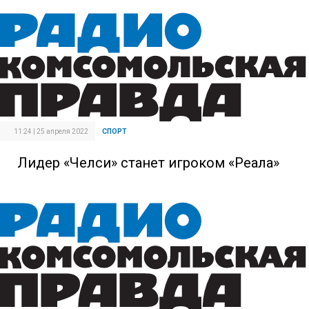
11:24 | 25 апреля 2022
СПОРТ
Лидер «Челси» станет игроком «Реала»