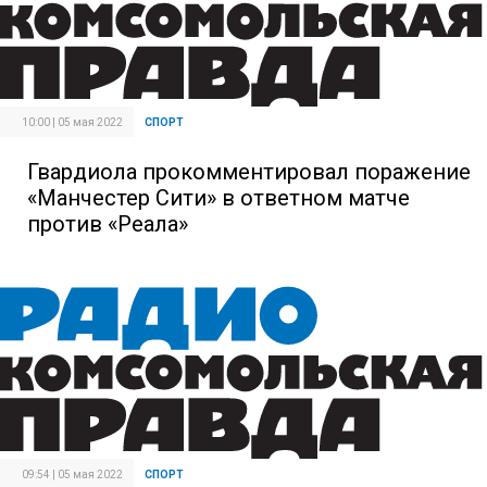
10:00 | 05 мая 2022
СПОРТ
Гвардиола прокомментировал поражение
«Манчестер Сити» в ответном матче
против «Реала»
09:54 | 05 мая 2022
СПОРТ