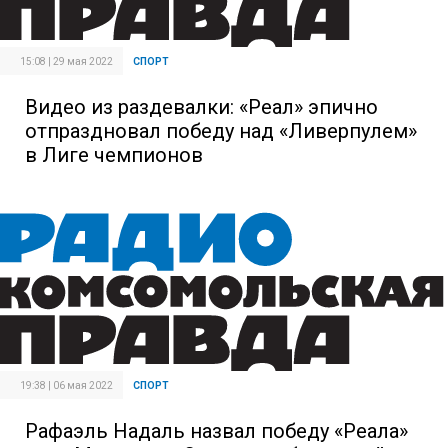
15:08 | 29 мая 2022
СПОРТ
Видео из раздевалки: «Реал» эпично
отпраздновал победу над «Ливерпулем»
в Лиге чемпионов
19:38 | 06 мая 2022
СПОРТ
Рафаэль Надаль назвал победу «Реала»