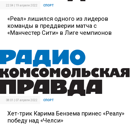
22:04 | 19 апреля 2022
СПОРТ
«Реал» лишился одного из лидеров
команды в преддверии матча с
«Манчестер Сити» в Лиге чемпионов
08:01 | 07 апреля 2022
СПОРТ
Хет-трик Карима Бензема принес «Реалу»
победу над «Челси»