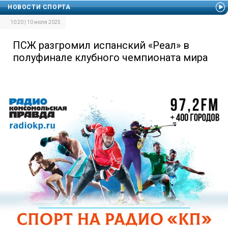
НОВОСТИ СПОРТА
10:20 | 10 июля 2025
ПСЖ разгромил испанский «Реал» в
полуфинале клубного чемпионата мира