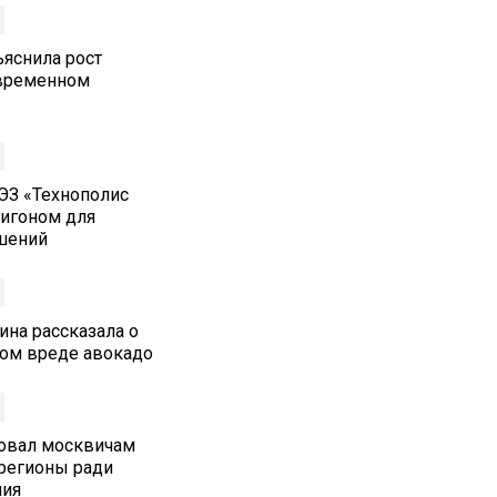
ъяснила рост
овременном
ЭЗ «Технополис
лигоном для
шений
ина рассказала о
ом вреде авокадо
овал москвичам
 регионы ради
ния