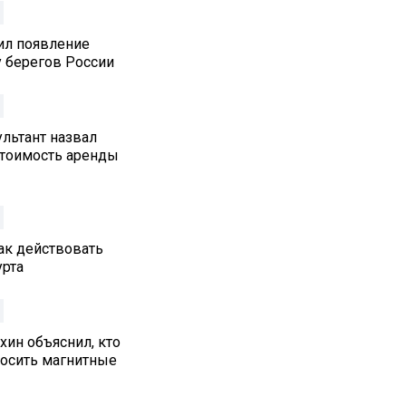
ил появление
у берегов России
льтант назвал
стоимость аренды
как действовать
урта
хин объяснил, кто
осить магнитные