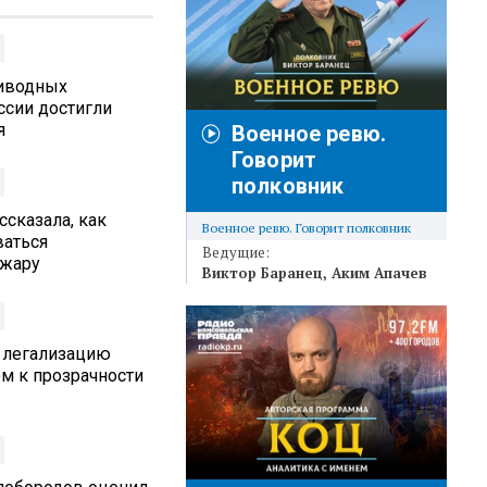
иводных
ссии достигли
я
Военное ревю.
Говорит
полковник
ссказала, как
Военное ревю. Говорит полковник
ваться
Ведущие:
 жару
Виктор Баранец
Аким Апачев
 легализацию
м к прозрачности