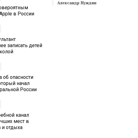
Александр Нуждин
ловероятным
Apple в России
льтант
ее записать детей
колой
а об опасности
который начал
тральной России
ребной канал
учших мест в
 и отдыха