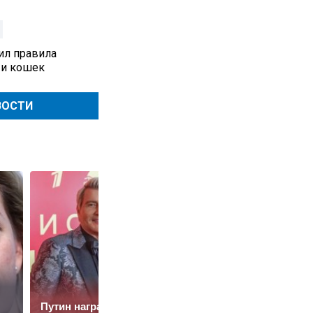
ил правила
 и кошек
ВОСТИ
Путин наградил
Ученые назвали