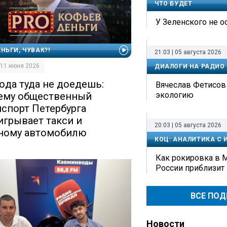
ЧТО БУДЕТ
У Зеленского не о
ЕНЬГИ, ЧУВАК?!
21:03 | 05 августа 2026
| 11 июня 2026
ДИАЛОГИ НА РАДИО
юда туда не доедешь:
Вячеслав Фетисов 
экологию
ему общественный
нспорт Петербурга
игрывает такси и
20:03 | 05 августа 2026
ному автомобилю
КОЦ: АНАЛИТИКА С
Как рокировка в
России приблизит
ВСЕ ПО
Новости