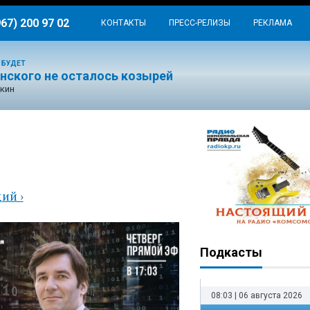
967) 200 97 02
КОНТАКТЫ
ПРЕСС-РЕЛИЗЫ
РЕКЛАМА
 БУДЕТ
енского не осталось козырей
кин
ая
ий ›
Подкасты
08:03 | 06 августа 2026