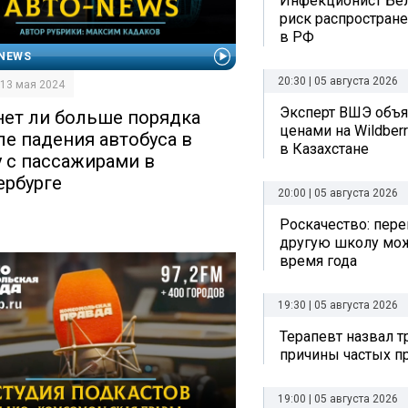
Инфекционист Бе
риск распростран
в РФ
NEWS
20:30 | 05 августа 2026
| 13 мая 2024
Эксперт ВШЭ объяс
нет ли больше порядка
ценами на Wildberr
ле падения автобуса в
в Казахстане
у с пассажирами в
ербурге
20:00 | 05 августа 2026
Роскачество: пере
другую школу мо
время года
19:30 | 05 августа 2026
Терапевт назвал 
причины частых п
19:00 | 05 августа 2026