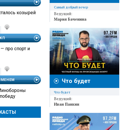
Самый добрый вечер
сталось козырей
Ведущий:
Мария Баченина
 КП
— про спорт и
Что будет
 ИМЕНЕМ
 Минобороны
Что будет
 победу
Ведущий:
Иван Панкин
ДКАСТЫ