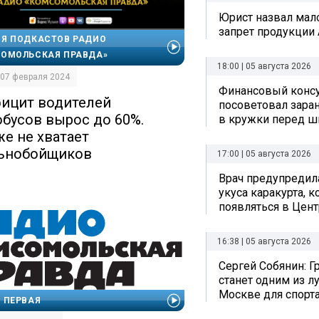
Юрист назвал ма
запрет продукции 
Я ПОДКАСТОВ РАДИО
ОМОЛЬСКАЯ ПРАВДА»
18:00 | 05 августа 2026
| 07 февраля 2024
Финансовый консу
ицит водителей
посоветовал заран
обусов вырос до 60%.
в кружки перед ш
же не хватает
ьнобойщиков
17:00 | 05 августа 2026
Врач предупредил
укуса каракурта, 
появляться в Цен
16:38 | 05 августа 2026
Сергей Собянин: Г
станет одним из л
Москве для спорта
 ПЕРВАЯ