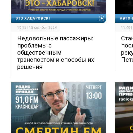
ЭТО ХАБАРОВСК!
АВТО-
10:15 | 15 октября 2024
11:40 
Недовольные пассажиры:
Ста
проблемы с
пос
общественным
рек
транспортом и способы их
Пет
решения