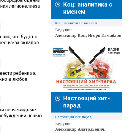
лобородов оценил
Коц: аналитика с
ения легионеллеза
именем
Коц: аналитика с именем
Ведущие:
Александр Коц
Игорь Измайлов
нил, что будет с
ies из-за складов
вести ребенка в
жно в любое
Настоящий хит-
парад
три неочевидные
робуждений ночью
Настоящий хит-парад
Ведущие:
Александр Анатольевич