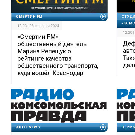
СМЕРТИН FM
СТУДИ
«КОМС
13:03 | 08 февраля 2024
12:20 
«Смертин FM»:
Деф
общественный деятель
авт
Марина Репещук о
Так
рейтинге качества
дал
общественного транспорта,
куда вошёл Краснодар
АВТО-NEWS
ПЕРМЬ