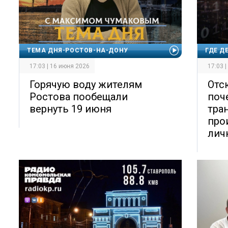
ТЕМА ДНЯ-РОСТОВ-НА-ДОНУ
ГДЕ Д
17:03 | 16 июня 2026
17:03 
Горячую воду жителям
Отс
Ростова пообещали
поч
вернуть 19 июня
тра
про
лич