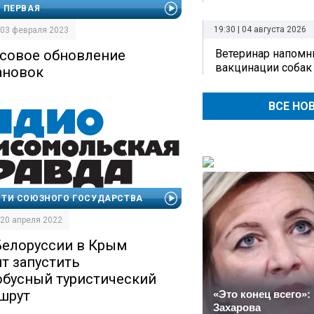
 ПЕРВАЯ
19:30 | 04 августа 2026
| 03 февраля 2023
Ветеринар напомн
совое обновление
вакцинации собак
ановок
ВСЕ НО
ТИ СОЮЗНОГО ГОСУДАРСТВА
| 20 апреля 2022
Белоруссии в Крым
ят запустить
обусный туристический
шрут
«Это конец всего»:
Захарова