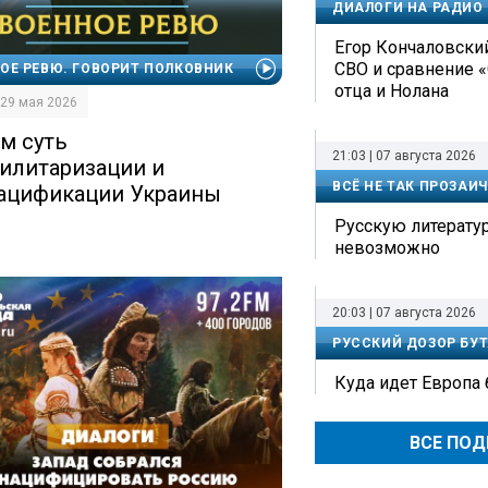
ДИАЛОГИ НА РАДИО
Егор Кончаловский
СВО и сравнение 
ОЕ РЕВЮ. ГОВОРИТ ПОЛКОВНИК
отца и Нолана
| 29 мая 2026
ем суть
21:03 | 07 августа 2026
илитаризации и
ВСЁ НЕ ТАК ПРОЗАИ
ацификации Украины
Русскую литерату
невозможно
20:03 | 07 августа 2026
РУССКИЙ ДОЗОР БУТ
Куда идет Европа
ВСЕ ПО