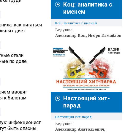
ака груди
Коц: аналитика с
именем
Коц: аналитика с именем
нила, как питаться
Ведущие:
альных диет
Александр Коц
Игорь Измайлов
тные отели
ные по доле
ачем вводят
Настоящий хит-
я к билетам
парад
Настоящий хит-парад
лук: инфекционист
Ведущие:
гут быть опасны
Александр Анатольевич