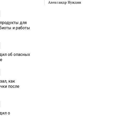
Александр Нуждин
 продукты для
биоты и работы
дил об опасных
ре
ал, как
ачки после
дил о