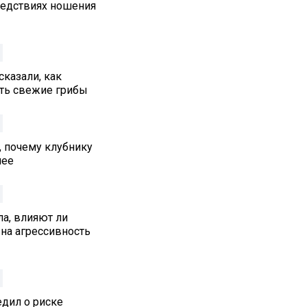
едствиях ношения
сказали, как
ть свежие грибы
, почему клубнику
нее
а, влияют ли
на агрессивность
едил о риске