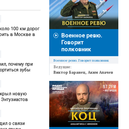
коло 100 км дорог
оить в Москве в
Военное ревю.
Говорит
полковник
Военное ревю. Говорит полковник
ил, почему при
Ведущие:
ортиться зубы
Виктор Баранец
Аким Апачев
ткрыл новую
 Энтузиастов
дил о связи