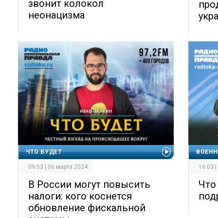
звонит колокол
про
неонацизма
укр
ЧТО БУДЕТ
ВОЕНН
09:03 | 06 марта 2024
16:03 
В России могут повысить
Что
налоги: кого коснется
под
обновление фискальной