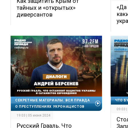
Как защитить Крым от
«Да
тайных и «открытых»
как
диверсантов
укр
СЕКРЕТНЫЕ МАТЕРИАЛЫ. ВСЯ ПРАВДА
ЧТО Б
О ПРЕСТУПЛЕНИЯХ УКРОНАЦИСТОВ
09:03 
19:03 | 05 июня 2024
Сто
Русский Грааль. Что
Зап