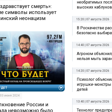
необратимых посл
 здравствует смерть»:
высоких каблуков
ие символы использует
аинский неонацизм
15:20 | 07 августа 2026
В Роскачестве рас
безопасно выбира
14:40 | 07 августа 2026
Агроном объяснил
нельзя мыть зара
14:20 | 07 августа 2026
Психолог объяснил
игрушки-монстры 
УДЕТ
детей
| 03 июня 2024
13:40 | 07 августа 2026
лкновение России и
ада невозможно было
Технолог предупр