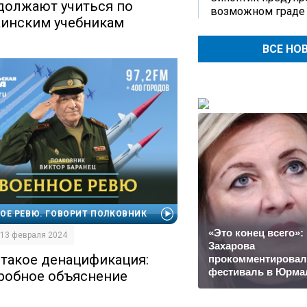
должают учиться по
возможном граде
аинским учебникам
ВСЕ НО
ОЕ РЕВЮ. ГОВОРИТ ПОЛКОВНИК
«Это конец всего»:
| 13 февраля 2024
Захарова
 такое денацификация:
прокомментировал
фестиваль в Юрма
робное объяснение