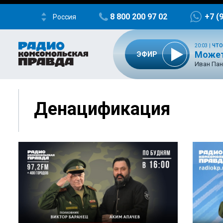
8 800 200 97 02
+7 (
Россия
20:03
|
ЧТО
Может
ЭФИР
Иван Пан
Денацификация