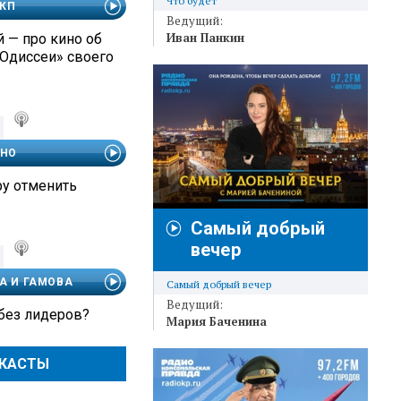
Что будет
 КП
Ведущий:
Иван Панкин
 — про кино об
«Одиссеи» своего
ЧНО
ру отменить
Самый добрый
вечер
А И ГАМОВА
Самый добрый вечер
Ведущий:
 без лидеров?
Мария Баченина
ДКАСТЫ