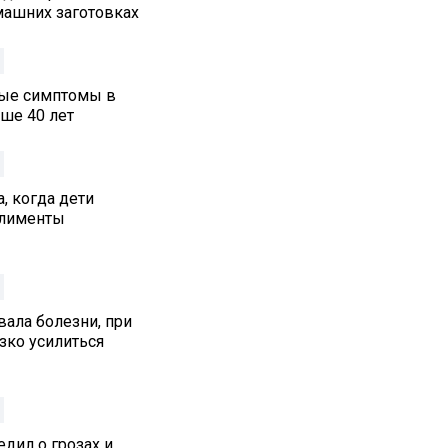
машних заготовках
ные симптомы в
ше 40 лет
, когда дети
алименты
ала болезни, при
зко усилиться
дил о грозах и