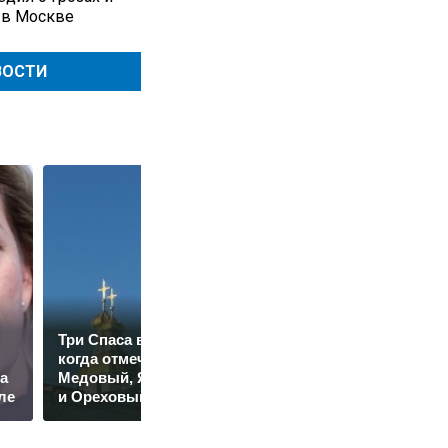
 в Москве
ВОСТИ
Кардиолог
Три Спаса в августе:
подсказал, как
когда отмечают
вовремя заметить
а
Медовый, Яблочный
угрожающий жизни
ле
и Ореховый
тромб