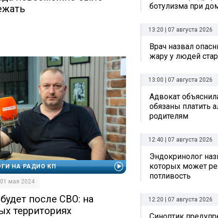
ботулизма при до
ежать
13:20 | 07 августа 2026
Врач назвал опас
жару у людей стар
13:00 | 07 августа 2026
Адвокат объяснила
обязаны платить 
родителям
12:40 | 07 августа 2026
Эндокринолог назв
которых может ре
ГИ НА РАДИО КП
потливость
| 01 мая 2024
 будет после СВО: на
12:20 | 07 августа 2026
ых территориях
Синоптик предупре