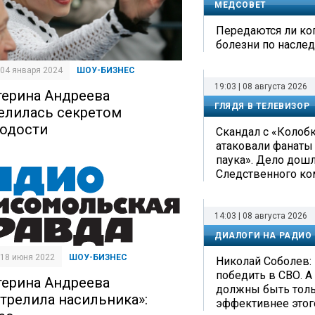
МЕДСОВЕТ
Передаются ли ко
болезни по наслед
| 04 января 2024
ШОУ-БИЗНЕС
19:03 | 08 августа 2026
терина Андреева
ГЛЯДЯ В ТЕЛЕВИЗОР
елилась секретом
одости
Скандал с «Колоб
атаковали фанаты
паука». Дело дош
Следственного ко
14:03 | 08 августа 2026
ДИАЛОГИ НА РАДИО
| 18 июня 2022
ШОУ-БИЗНЕС
Николай Соболев: 
победить в СВО. А
терина Андреева
должны быть тольк
стрелила насильника»:
эффективнее этог