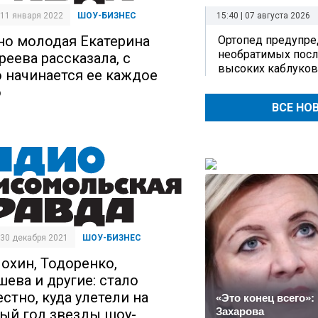
15:40 | 07 августа 2026
| 11 января 2022
ШОУ-БИЗНЕС
но молодая Екатерина
Ортопед предупре
необратимых посл
реева рассказала, с
высоких каблуков
о начинается ее каждое
о
ВСЕ НО
| 30 декабря 2021
ШОУ-БИЗНЕС
охин, Тодоренко,
шева и другие: стало
стно, куда улетели на
«Это конец всего»:
Захарова
ый год звезды шоу-