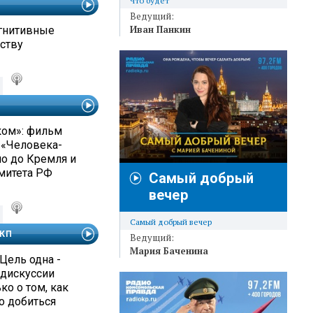
Что будет
Ведущий:
Иван Панкин
гнитивные
ству
ком»: фильм
 «Человека-
ло до Кремля и
митета РФ
Самый добрый
вечер
Самый добрый вечер
 КП
Ведущий:
Мария Баченина
Цель одна -
 дискуссии
о о том, как
о добиться