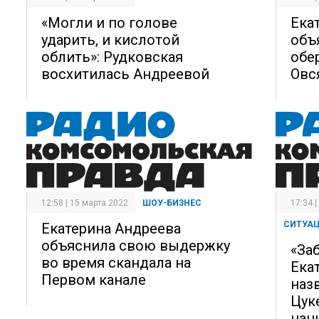
«Могли и по голове
Ека
ударить, и кислотой
объ
облить»: Рудковская
обе
восхитилась Андреевой
Овс
12:58 | 15 марта 2022
ШОУ-БИЗНЕС
17:34 
СИТУАЦ
Екатерина Андреева
объяснила свою выдержку
«За
во время скандала на
Ека
Первом канале
наз
Цук
нац