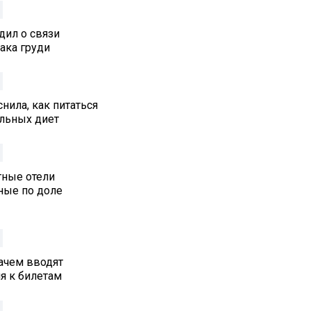
дил о связи
ака груди
нила, как питаться
альных диет
тные отели
ные по доле
ачем вводят
я к билетам