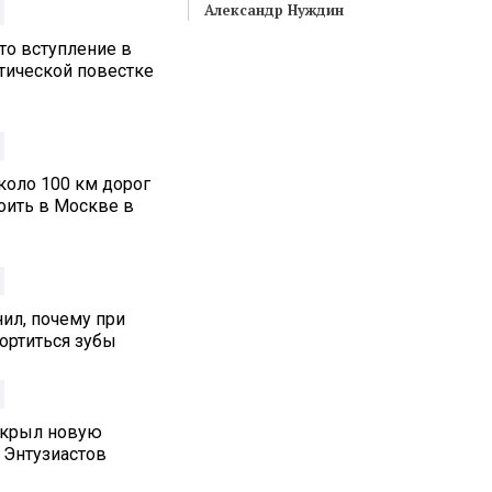
Александр Нуждин
то вступление в
итической повестке
коло 100 км дорог
оить в Москве в
ил, почему при
ортиться зубы
ткрыл новую
 Энтузиастов