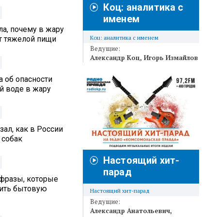
Коц: аналитика с
именем
а, почему в жару
Коц: аналитика с именем
от тяжелой пищи
Ведущие:
Александр Коц
Игорь Измайлов
а об опасности
й воде в жару
ал, как в России
 собак
Настоящий хит-
парад
 фразы, которые
вить бытовую
Настоящий хит-парад
Ведущие:
Александр Анатольевич