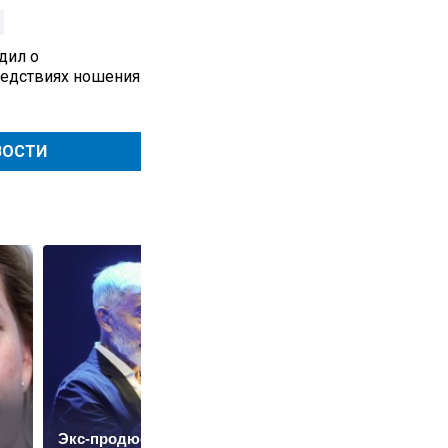
дил о
едствиях ношения
ВОСТИ
Экс-продюсер
Путин наградил