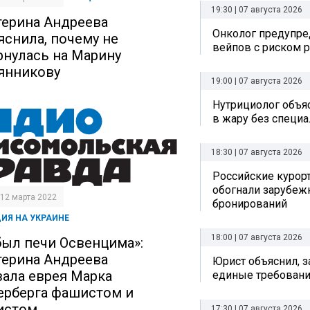
19:30 | 07 августа 2026
терина Андреева
Онколог предупре
яснила, почему не
вейпов с риском р
рнулась на Марину
янникову
19:00 | 07 августа 2026
Нутрициолог объяс
в жару без специ
18:30 | 07 августа 2026
Российские курор
обогнали зарубеж
| 12 марта 2022
бронирований
ИЯ НА УКРАИНЕ
18:00 | 07 августа 2026
был печи Освенцима»:
терина Андреева
Юрист объяснил, з
вала еврея Марка
единые требовани
ерберга фашистом и
истом
17:30 | 07 августа 2026