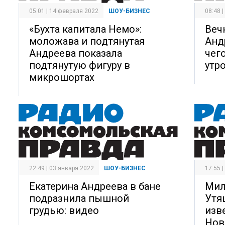
05:01 | 14 февраля 2022
ШОУ-БИЗНЕС
08:48 
«Бухта капитала Немо»:
Веч
моложава и подтянутая
Анд
Андреева показала
чег
подтянутую фигуру в
утр
микрошортах
22:49 | 03 января 2022
ШОУ-БИЗНЕС
17:55 
Екатерина Андреева в бане
Мил
подразнила пышной
Утя
грудью: видео
изве
Нов