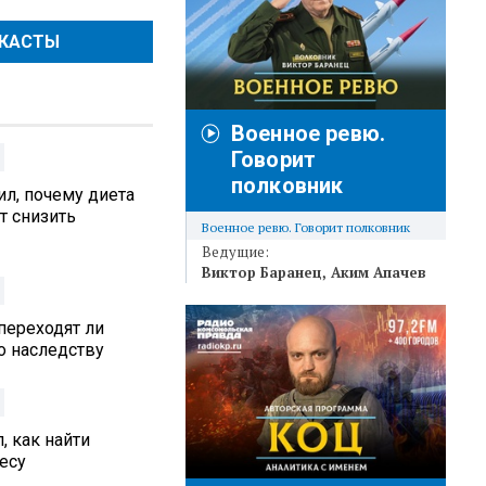
ДКАСТЫ
Военное ревю.
Говорит
полковник
л, почему диета
т снизить
Военное ревю. Говорит полковник
Ведущие:
Виктор Баранец
Аким Апачев
переходят ли
 наследству
, как найти
есу