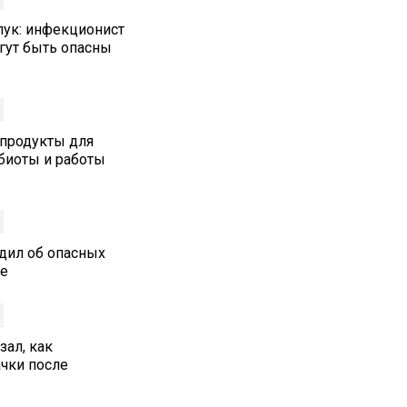
лук: инфекционист
гут быть опасны
 продукты для
биоты и работы
дил об опасных
ре
ал, как
ачки после