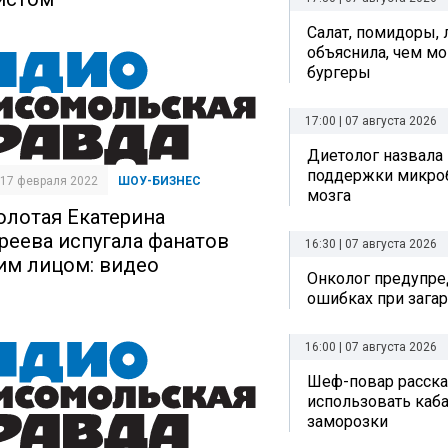
Салат, помидоры, 
объяснила, чем мо
бургеры
17:00 | 07 августа 2026
Диетолог назвала
поддержки микро
| 17 февраля 2022
ШОУ-БИЗНЕС
мозга
олотая Екатерина
реева испугала фанатов
16:30 | 07 августа 2026
им лицом: видео
Онколог предупре
ошибках при зага
16:00 | 07 августа 2026
Шеф-повар рассказ
использовать каб
заморозки