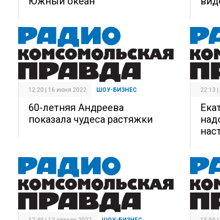
Южный океан
вид
12:20 | 16 июня 2022
ШОУ-БИЗНЕС
22:13 
60-летняя Андреева
Ека
показала чудеса растяжки
над
нас