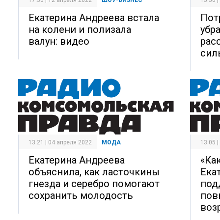
17:30 | 12 апреля 2022
ШОУ-БИЗНЕС
15:50 
Екатерина Андреева встала
Пот
на колени и полизала
убр
валун: видео
рас
сил
13:21 | 04 апреля 2022
МОДА
13:05 
Екатерина Андреева
«Как
объяснила, как ласточкины
Ека
гнезда и серебро помогают
под
сохранить молодость
пов
воз