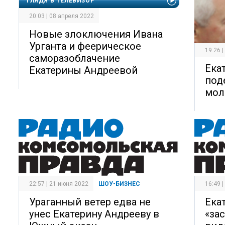
ГЛЯДЯ В ТЕЛЕВИЗОР
20:03 | 08 апреля 2022
Новые злоключения Ивана
Урганта и феерическое
19:26 
саморазоблачение
Ека
Екатерины Андреевой
под
мол
22:57 | 21 июня 2022
ШОУ-БИЗНЕС
16:49 
Ураганный ветер едва не
Ека
унес Екатерину Андрееву в
«за