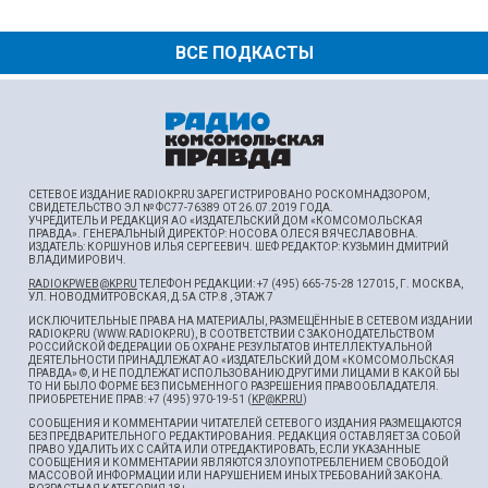
ВСЕ ПОДКАСТЫ
СЕТЕВОЕ ИЗДАНИЕ RADIOKP.RU ЗАРЕГИСТРИРОВАНО РОСКОМНАДЗОРОМ,
СВИДЕТЕЛЬСТВО ЭЛ № ФС77-76389 ОТ 26.07.2019 ГОДА.
УЧРЕДИТЕЛЬ И РЕДАКЦИЯ АО «ИЗДАТЕЛЬСКИЙ ДОМ «КОМСОМОЛЬСКАЯ
ПРАВДА». ГЕНЕРАЛЬНЫЙ ДИРЕКТОР: НОСОВА ОЛЕСЯ ВЯЧЕСЛАВОВНА.
ИЗДАТЕЛЬ: КОРШУНОВ ИЛЬЯ СЕРГЕЕВИЧ. ШEФ РЕДАКТОР: КУЗЬМИН ДМИТРИЙ
ВЛАДИМИРОВИЧ.
RADIOKPWEB@KP.RU
ТЕЛЕФОН РЕДАКЦИИ: +7 (495) 665-75-28 127015, Г. МОСКВА,
УЛ. НОВОДМИТРОВСКАЯ, Д.5А СТР.8 , ЭТАЖ 7
ИСКЛЮЧИТЕЛЬНЫЕ ПРАВА НА МАТЕРИАЛЫ, РАЗМЕЩЁННЫЕ В СЕТЕВОМ ИЗДАНИИ
RADIOKP.RU (WWW.RADIOKP.RU), В СООТВЕТСТВИИ С ЗАКОНОДАТЕЛЬСТВОМ
РОССИЙСКОЙ ФЕДЕРАЦИИ ОБ ОХРАНЕ РЕЗУЛЬТАТОВ ИНТЕЛЛЕКТУАЛЬНОЙ
ДЕЯТЕЛЬНОСТИ ПРИНАДЛЕЖАТ АО «ИЗДАТЕЛЬСКИЙ ДОМ «КОМСОМОЛЬСКАЯ
ПРАВДА» ©, И НЕ ПОДЛЕЖАТ ИСПОЛЬЗОВАНИЮ ДРУГИМИ ЛИЦАМИ В КАКОЙ БЫ
ТО НИ БЫЛО ФОРМЕ БЕЗ ПИСЬМЕННОГО РАЗРЕШЕНИЯ ПРАВООБЛАДАТЕЛЯ.
ПРИОБРЕТЕНИЕ ПРАВ: +7 (495) 970-19-51 (
KP@KP.RU
)
СООБЩЕНИЯ И КОММЕНТАРИИ ЧИТАТЕЛЕЙ СЕТЕВОГО ИЗДАНИЯ РАЗМЕЩАЮТСЯ
БЕЗ ПРЕДВАРИТЕЛЬНОГО РЕДАКТИРОВАНИЯ. РЕДАКЦИЯ ОСТАВЛЯЕТ ЗА СОБОЙ
ПРАВО УДАЛИТЬ ИХ С САЙТА ИЛИ ОТРЕДАКТИРОВАТЬ, ЕСЛИ УКАЗАННЫЕ
СООБЩЕНИЯ И КОММЕНТАРИИ ЯВЛЯЮТСЯ ЗЛОУПОТРЕБЛЕНИЕМ СВОБОДОЙ
МАССОВОЙ ИНФОРМАЦИИ ИЛИ НАРУШЕНИЕМ ИНЫХ ТРЕБОВАНИЙ ЗАКОНА.