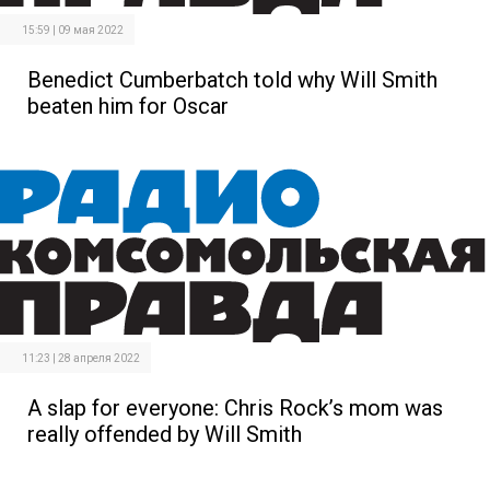
15:59 | 09 мая 2022
Benedict Cumberbatch told why Will Smith
beaten him for Oscar
11:23 | 28 апреля 2022
A slap for everyone: Chris Rock’s mom was
really offended by Will Smith