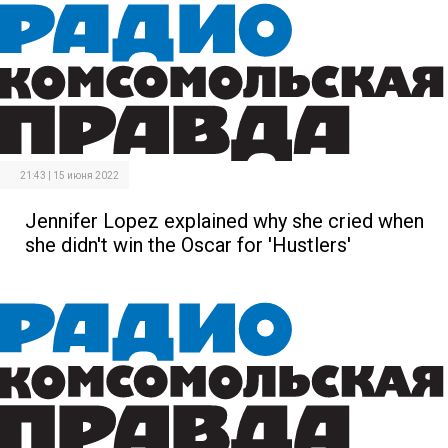
21:43 | 15 июня 2022
Jennifer Lopez explained why she cried when
she didn't win the Oscar for 'Hustlers'