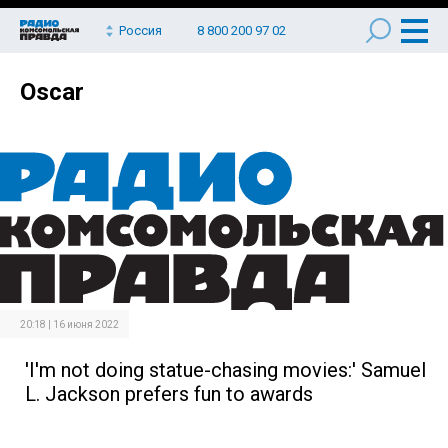
Россия
8 800 200 97 02
Oscar
20:18 | 16 июня 2022
'I'm not doing statue-chasing movies:' Samuel
L. Jackson prefers fun to awards