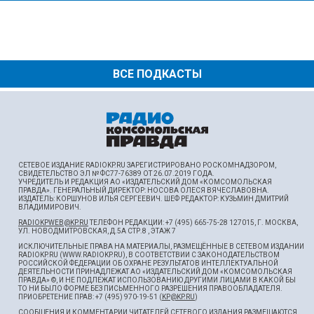
ВСЕ ПОДКАСТЫ
СЕТЕВОЕ ИЗДАНИЕ RADIOKP.RU ЗАРЕГИСТРИРОВАНО РОСКОМНАДЗОРОМ,
СВИДЕТЕЛЬСТВО ЭЛ № ФС77-76389 ОТ 26.07.2019 ГОДА.
УЧРЕДИТЕЛЬ И РЕДАКЦИЯ АО «ИЗДАТЕЛЬСКИЙ ДОМ «КОМСОМОЛЬСКАЯ
ПРАВДА». ГЕНЕРАЛЬНЫЙ ДИРЕКТОР: НОСОВА ОЛЕСЯ ВЯЧЕСЛАВОВНА.
ИЗДАТЕЛЬ: КОРШУНОВ ИЛЬЯ СЕРГЕЕВИЧ. ШEФ РЕДАКТОР: КУЗЬМИН ДМИТРИЙ
ВЛАДИМИРОВИЧ.
RADIOKPWEB@KP.RU
ТЕЛЕФОН РЕДАКЦИИ: +7 (495) 665-75-28 127015, Г. МОСКВА,
УЛ. НОВОДМИТРОВСКАЯ, Д.5А СТР.8 , ЭТАЖ 7
ИСКЛЮЧИТЕЛЬНЫЕ ПРАВА НА МАТЕРИАЛЫ, РАЗМЕЩЁННЫЕ В СЕТЕВОМ ИЗДАНИИ
RADIOKP.RU (WWW.RADIOKP.RU), В СООТВЕТСТВИИ С ЗАКОНОДАТЕЛЬСТВОМ
РОССИЙСКОЙ ФЕДЕРАЦИИ ОБ ОХРАНЕ РЕЗУЛЬТАТОВ ИНТЕЛЛЕКТУАЛЬНОЙ
ДЕЯТЕЛЬНОСТИ ПРИНАДЛЕЖАТ АО «ИЗДАТЕЛЬСКИЙ ДОМ «КОМСОМОЛЬСКАЯ
ПРАВДА» ©, И НЕ ПОДЛЕЖАТ ИСПОЛЬЗОВАНИЮ ДРУГИМИ ЛИЦАМИ В КАКОЙ БЫ
ТО НИ БЫЛО ФОРМЕ БЕЗ ПИСЬМЕННОГО РАЗРЕШЕНИЯ ПРАВООБЛАДАТЕЛЯ.
ПРИОБРЕТЕНИЕ ПРАВ: +7 (495) 970-19-51 (
KP@KP.RU
)
СООБЩЕНИЯ И КОММЕНТАРИИ ЧИТАТЕЛЕЙ СЕТЕВОГО ИЗДАНИЯ РАЗМЕЩАЮТСЯ