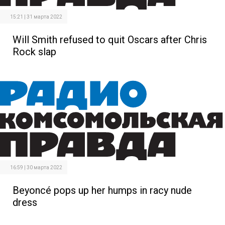
15:21 | 31 марта 2022
Will Smith refused to quit Oscars after Chris
Rock slap
16:59 | 30 марта 2022
Beyoncé pops up her humps in racy nude
dress