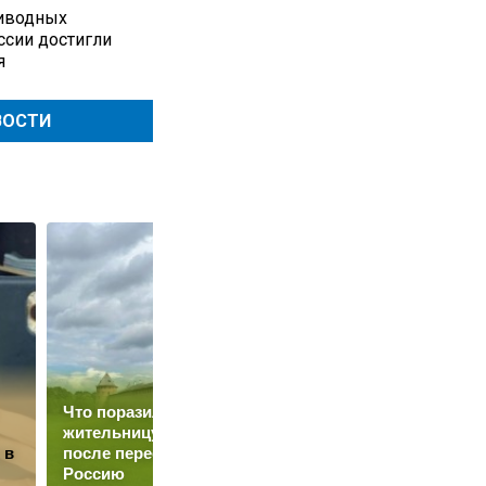
иводных
ссии достигли
я
ВОСТИ
Что поразило
Названы идеальные
жительницу Эстонии
продукты для
 в
после переезда в
защиты сердца
Россию
и сосудов