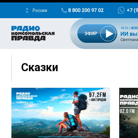
8 800 200 97 02
+7 (
Россия
18:33
|
ВПЕ
ИИ вы
ЭФИР
Светлана
Сказки