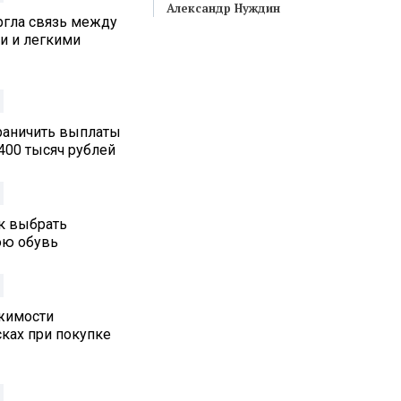
Александр Нуждин
ргла связь между
и и легкими
граничить выплаты
400 тысяч рублей
ак выбрать
юю обувь
жимости
ках при покупке