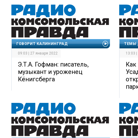
ГОВОРИТ КАЛИНИНГРАД
ТЕМЫ 
09:03 | 27 января 2022
13:03 
Э.Т.А. Гофман: писатель,
Как
музыкант и уроженец
Уса
Кёнигсберга
отк
пар