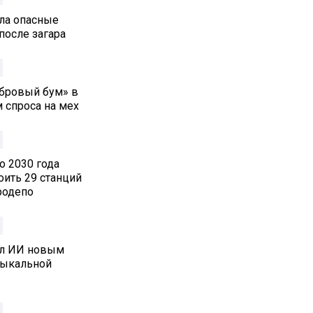
ла опасные
после загара
обровый бум» в
 спроса на мех
о 2030 года
оить 29 станций
родепо
ал ИИ новым
зыкальной