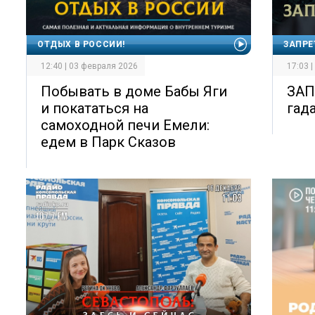
ОТДЫХ В РОССИИ!
ЗАПР
12:40 | 03 февраля 2026
17:03 
Побывать в доме Бабы Яги
ЗАП
и покататься на
гад
самоходной печи Емели:
едем в Парк Сказов