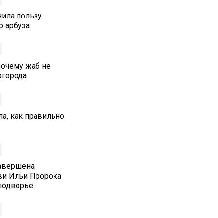
нила пользу
о арбуза
почему жаб не
 огорода
а, как правильно
Завершена
ви Ильи Пророка
подворье