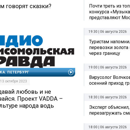
ем говорят сказки?
Почти треть из то
конкурса «Музыка
представляют Мо
19:30 | 06 августа 2026
Туристам напомни
перевозки золота 
через границу
19:00 | 06 августа 2026
КА. ПЕТЕРБУРГ
Вирусолог Волчко
| 13 октября 2023
осенний приход г
давай любовь и не
вайся. Проект VADDA –
18:30 | 06 августа 2026
ультуре народа водь
Эксперт объяснил,
перезагружать см
18:00 | 06 августа 2026