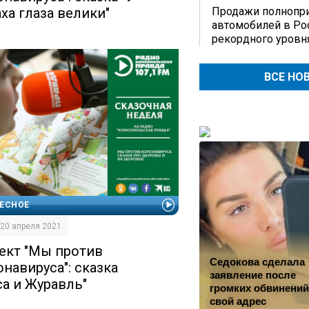
ха глаза велики"
Продажи полнопр
автомобилей в Ро
рекордного уровн
ВСЕ НО
ЕСНОЕ
| 20 апреля 2021
ект "Мы против
Седокова сделала
онавируса": сказка
заявление после
са и Журавль"
громких обвинений
свой адрес