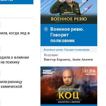
Военное ревю.
ила, когда лед в
Говорит
полковник
Военное ревю. Говорит полковник
Ведущие:
едила о влиянии
Виктор Баранец
Аким Апачев
 на психику
нила разницу
 химической