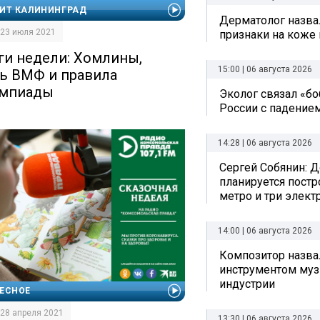
ИТ КАЛИНИНГРАД
Дерматолог назва
| 23 июля 2021
признаки на коже 
ги недели: Хомлины,
15:00 | 06 августа 2026
ь ВМФ и правила
мпиады
Эколог связал «б
России с падением
14:28 | 06 августа 2026
Сергей Собянин: Д
планируется постр
метро и три элект
14:00 | 06 августа 2026
Композитор назв
инструментом му
индустрии
ЕСНОЕ
| 28 апреля 2021
13:30 | 06 августа 2026