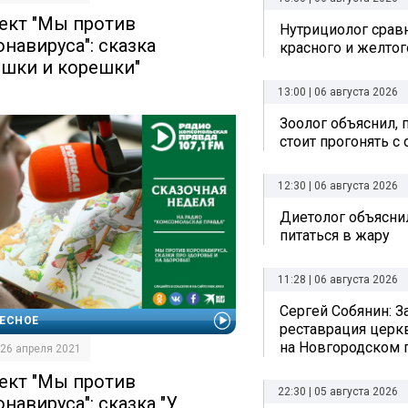
ект "Мы против
Нутрициолог срав
онавируса": сказка
красного и желтог
ршки и корешки"
13:00 | 06 августа 2026
Зоолог объяснил, 
стоит прогонять с
12:30 | 06 августа 2026
Диетолог объяснил
питаться в жару
11:28 | 06 августа 2026
Сергей Собянин: 
ЕСНОЕ
реставрация церк
на Новгородском 
| 26 апреля 2021
ект "Мы против
22:30 | 05 августа 2026
навируса": сказка "У