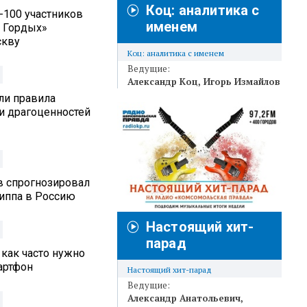
Коц: аналитика с
п-100 участников
именем
 Гордых»
скву
Коц: аналитика с именем
Ведущие:
Александр Коц
Игорь Измайлов
ли правила
и драгоценностей
в спрогнозировал
риппа в Россию
Настоящий хит-
парад
 как часто нужно
артфон
Настоящий хит-парад
Ведущие:
Александр Анатольевич