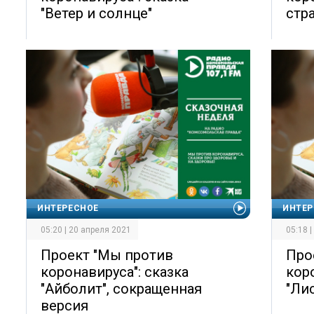
"Ветер и солнце"
стра
ИНТЕРЕСНОЕ
ИНТЕР
05:20 | 20 апреля 2021
05:18 
Проект "Мы против
Про
коронавируса": сказка
кор
"Айболит", сокращенная
"Ли
версия