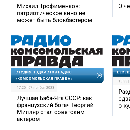
Михаил Трофименков:
О ч
патриотическое кино не
может быть блокбастером
СТУДИЯ ПОДКАСТОВ РАДИО
БЕСЕД
«КОМСОМОЛЬСКАЯ ПРАВДА»
13:33 
17:20 | 07 ноября 2023
Раз
Лучшая Баба-Яга СССР: как
сда
французский богач Георгий
о к
Милляр стал советским
актером