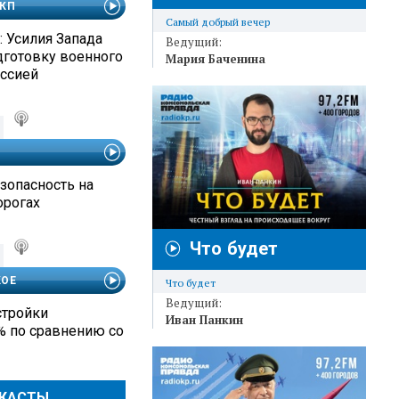
 КП
Самый добрый вечер
 Усилия Запада
Ведущий:
дготовку военного
Мария Баченина
оссией
езопасность на
орогах
Что будет
КОЕ
Что будет
Ведущий:
стройки
Иван Панкин
% по сравнению со
ДКАСТЫ