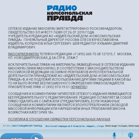
СЕТЕВОЕ ИЗДАНИЕ RADIOKP.RU ЗАРЕГИСТРИРОВАНО РОСКОМНАДЗОРОМ,
СВИДЕТЕЛЬСТВО ЭЛ № ФС77-76389 ОТ 26.07.2019 ГОДА.
УЧРЕДИТЕЛЬ И РЕДАКЦИЯ АО «ИЗДАТЕЛЬСКИЙ ДОМ «КОМСОМОЛЬСКАЯ
ПРАВДА». ГЕНЕРАЛЬНЫЙ ДИРЕКТОР: НОСОВА ОЛЕСЯ ВЯЧЕСЛАВОВНА.
ИЗДАТЕЛЬ: КОРШУНОВ ИЛЬЯ СЕРГЕЕВИЧ. ШEФ РЕДАКТОР: КУЗЬМИН ДМИТРИЙ
ВЛАДИМИРОВИЧ.
RADIOKPWEB@KP.RU
ТЕЛЕФОН РЕДАКЦИИ: +7 (495) 665-75-28 127015, Г. МОСКВА,
УЛ. НОВОДМИТРОВСКАЯ, Д.5А СТР.8 , ЭТАЖ 7
ИСКЛЮЧИТЕЛЬНЫЕ ПРАВА НА МАТЕРИАЛЫ, РАЗМЕЩЁННЫЕ В СЕТЕВОМ ИЗДАНИИ
RADIOKP.RU (WWW.RADIOKP.RU), В СООТВЕТСТВИИ С ЗАКОНОДАТЕЛЬСТВОМ
РОССИЙСКОЙ ФЕДЕРАЦИИ ОБ ОХРАНЕ РЕЗУЛЬТАТОВ ИНТЕЛЛЕКТУАЛЬНОЙ
ДЕЯТЕЛЬНОСТИ ПРИНАДЛЕЖАТ АО «ИЗДАТЕЛЬСКИЙ ДОМ «КОМСОМОЛЬСКАЯ
ПРАВДА» ©, И НЕ ПОДЛЕЖАТ ИСПОЛЬЗОВАНИЮ ДРУГИМИ ЛИЦАМИ В КАКОЙ БЫ
ТО НИ БЫЛО ФОРМЕ БЕЗ ПИСЬМЕННОГО РАЗРЕШЕНИЯ ПРАВООБЛАДАТЕЛЯ.
ПРИОБРЕТЕНИЕ ПРАВ: +7 (495) 970-19-51 (
KP@KP.RU
)
СООБЩЕНИЯ И КОММЕНТАРИИ ЧИТАТЕЛЕЙ СЕТЕВОГО ИЗДАНИЯ РАЗМЕЩАЮТСЯ
БЕЗ ПРЕДВАРИТЕЛЬНОГО РЕДАКТИРОВАНИЯ. РЕДАКЦИЯ ОСТАВЛЯЕТ ЗА СОБОЙ
ПРАВО УДАЛИТЬ ИХ С САЙТА ИЛИ ОТРЕДАКТИРОВАТЬ, ЕСЛИ УКАЗАННЫЕ
СООБЩЕНИЯ И КОММЕНТАРИИ ЯВЛЯЮТСЯ ЗЛОУПОТРЕБЛЕНИЕМ СВОБОДОЙ
МАССОВОЙ ИНФОРМАЦИИ ИЛИ НАРУШЕНИЕМ ИНЫХ ТРЕБОВАНИЙ ЗАКОНА.
ВОЗРАСТНАЯ КАТЕГОРИЯ 18+.
ПОЛИТИКА В ОТНОШЕНИИ ОБРАБОТКИ ПЕРСОНАЛЬНЫХ ДАННЫХ
.
07:03
|
НАСТОЯЩИЙ ХИТ-ПАРАД
Александр Нуждин, Александ
Итоги хит-парада за 3-8 августа. «Nagart», «Горшенёв» и «Крематорий»