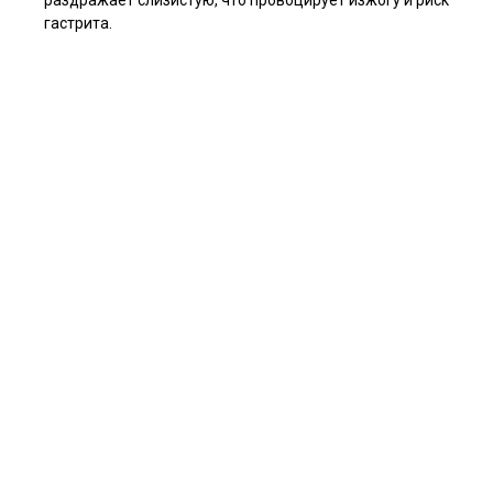
раздражает слизистую, что провоцирует изжогу и риск
гастрита.