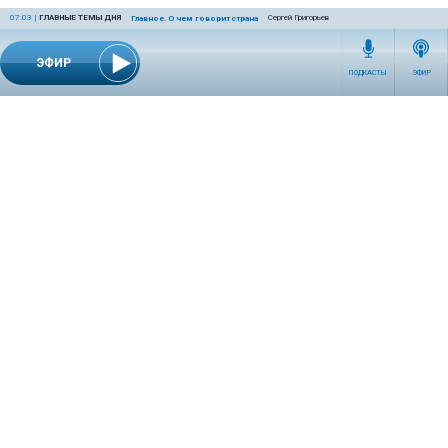
07:03
|
ГЛАВНЫЕ ТЕМЫ ДНЯ
Сергей Григорьев
Главное. О чем говорит страна
ЭФИР
ПОДКАСТЫ
ЭФИР
СЕТЕВОЕ ИЗДАНИЕ RADIOKP.RU ЗАРЕГИСТРИРОВАНО РОСКОМНАДЗОРОМ,
СВИДЕТЕЛЬСТВО ЭЛ № ФС77-76389 ОТ 26.07.2019 ГОДА.
УЧРЕДИТЕЛЬ И РЕДАКЦИЯ АО «ИЗДАТЕЛЬСКИЙ ДОМ «КОМСОМОЛЬСКАЯ
ПРАВДА». ГЕНЕРАЛЬНЫЙ ДИРЕКТОР: НОСОВА ОЛЕСЯ ВЯЧЕСЛАВОВНА.
ИЗДАТЕЛЬ: КОРШУНОВ ИЛЬЯ СЕРГЕЕВИЧ. ШEФ РЕДАКТОР: КУЗЬМИН ДМИТРИЙ
ВЛАДИМИРОВИЧ.
RADIOKPWEB@KP.RU
ТЕЛЕФОН РЕДАКЦИИ: +7 (495) 665-75-28 127015, Г. МОСКВА,
УЛ. НОВОДМИТРОВСКАЯ, Д.5А СТР.8 , ЭТАЖ 7
ИСКЛЮЧИТЕЛЬНЫЕ ПРАВА НА МАТЕРИАЛЫ, РАЗМЕЩЁННЫЕ В СЕТЕВОМ ИЗДАНИИ
RADIOKP.RU (WWW.RADIOKP.RU), В СООТВЕТСТВИИ С ЗАКОНОДАТЕЛЬСТВОМ
РОССИЙСКОЙ ФЕДЕРАЦИИ ОБ ОХРАНЕ РЕЗУЛЬТАТОВ ИНТЕЛЛЕКТУАЛЬНОЙ
ДЕЯТЕЛЬНОСТИ ПРИНАДЛЕЖАТ АО «ИЗДАТЕЛЬСКИЙ ДОМ «КОМСОМОЛЬСКАЯ
ПРАВДА» ©, И НЕ ПОДЛЕЖАТ ИСПОЛЬЗОВАНИЮ ДРУГИМИ ЛИЦАМИ В КАКОЙ БЫ
ТО НИ БЫЛО ФОРМЕ БЕЗ ПИСЬМЕННОГО РАЗРЕШЕНИЯ ПРАВООБЛАДАТЕЛЯ.