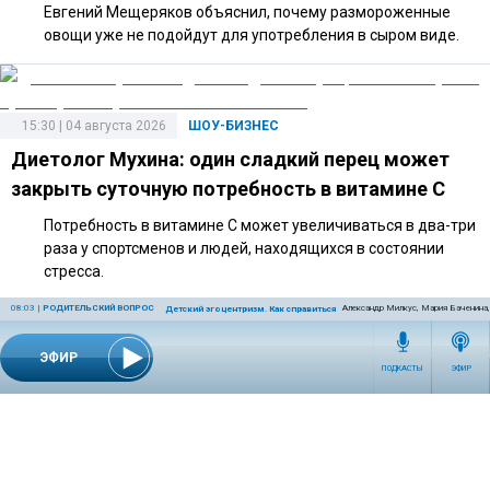
Евгений Мещеряков объяснил, почему размороженные
овощи уже не подойдут для употребления в сыром виде.
15:30 | 04 августа 2026
ШОУ-БИЗНЕС
Диетолог Мухина: один сладкий перец может
закрыть суточную потребность в витамине C
Потребность в витамине C может увеличиваться в два-три
раза у спортсменов и людей, находящихся в состоянии
стресса.
08:03
|
РОДИТЕЛЬСКИЙ ВОПРОС
Александр Милкус, Мария Баченина,
Детский эгоцентризм. Как справиться с ним родителям?
ЭФИР
14:40 | 27 июля 2026
ШОУ-БИЗНЕС
ПОДКАСТЫ
ЭФИР
Адвокат объяснил, какие риски связаны с
подаренной Долиной квартирой
По словам адвоката, дорогостоящий подарок может
повлечь налоговые последствия и вопросы к оформлению