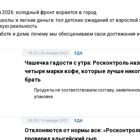
а 2026: холодный фронт ворвется в город
школы и легкие деньги: топ детских ожиданий от взрослой 
овую реальность
боте и дома: почему мы обесцениваем свои достижения и 
18:32 | 20 января 2022
ЕДА
Чашечка гадости с утра: Росконтроль наз
четыре марки кофе, которые лучше никог
брать
Продукты не соответствовали составу, заявленно
упаковке.
09:00 | 19 января 2021
ЕДА
Отклоняются от нормы все: «Росконтрол
проверил адыгейский сыр