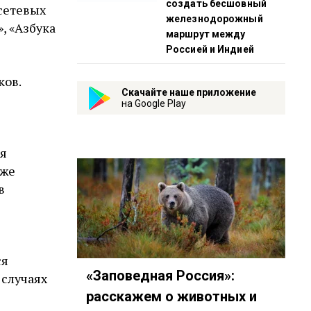
создать бесшовный
 сетевых
железнодорожный
, «Азбука
маршрут между
Россией и Индией
ков.
Скачайте наше приложение
на Google Play
ся
 же
в
ся
«Заповедная Россия»:
 случаях
расскажем о животных и