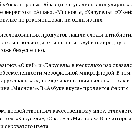
 «Росконтроль». Образцы закупались в популярных
рекресток», «Ашан», «Мясновъ», «Карусель», «О'кей»
 покупке не рекомендован ни один из них.
е исследованных продуктов нашли следы антибиоти
бразом производители пытались «убить» вредную
 тоже безуспешно.
азинов «О'кей» и «Карусель» в несколько раз оказал
обсемененности мезофильной микрофлорой. В том
наружилась заодно еще и кишечная палочка — как и 
ина «Мясновъ». В «Азбуке вкуса» продается фарш с
м, несвойственным качественному мясу, отличает
тке», «Карусели», «О'кее» и «Мяснове». В некоторых
и сероватого цвета.