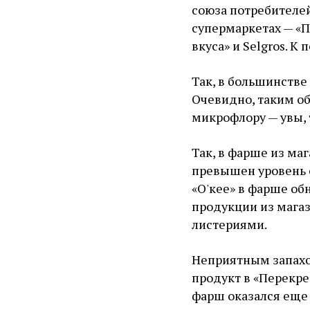
союза потребителей
супермаркетах — «Пе
вкуса» и Selgros. К
Так, в большинств
Очевидно, таким о
микрофлору — увы,
Так, в фарше из маг
превышен уровень 
«О'кее» в фарше об
продукции из магаз
листериями.
Неприятным запахо
продукт в «Перекрес
фарш оказался еще 