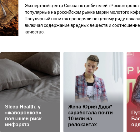
Экспертный центр Союза потребителей «Росконтроль»
популярные на российском рынке марки молотого кофе
Популярный напиток проверяли по целому ряду показа
включая содержание вредных веществ и соотношение
качество.
Sleep Health: у
Жена Юрия Дудя*
«жаворонков»
заработала почти
Пут
повышен риск
10 млн на
Ба
инфаркта
релокантах
ор