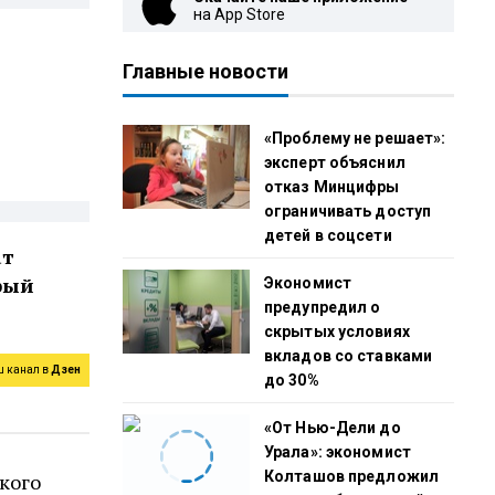
на App Store
Главные новости
«Проблему не решает»:
эксперт объяснил
отказ Минцифры
ограничивать доступ
детей в соцсети
ат
рый
Экономист
предупредил о
скрытых условиях
вкладов со ставками
ш канал в
Дзен
до 30%
«От Нью-Дели до
Урала»: экономист
Колташов предложил
кого