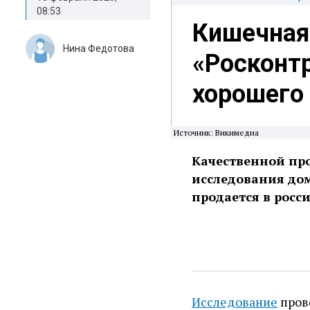
08:53
Кишечная 
Нина Федотова
«Росконтр
хорошего
Источник: Викимедиа
Качественной про
исследования до
продается в росс
Исследование
пров