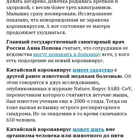
делать кесарево. Девочка родилась крепкой и
здоровой, с весом более трех килограммов.
Малышку сразу изолировали. Исследование
показало, что новорожденная не заражена
коронавирусом. А вот состояние ее матери
продолжает ухудшаться.
Главный государственный санитарный врач
России Анна Попова
считает, что сотрудники ее
ведомства
могут положить в больницу
всех, у кого
есть подозрение на новый коронавирус.
Китайский коронавирус
имеет сходство
с
другой ранее известной медикам болезнью.
Об
этом говорится в двух исследованиях,
опубликованных в журнале Nature. Вирус SARS-CoV,
переносчиком которого считаются летучие мыши,
был известен ученым еще в 2000-е годы. Тогда он
тоже вызвал вспышку острого респираторного
синдрома. Из-за эпидемии в то время скончалось
650 человек.
Китайский коронавирус
может жить
вне
организма человека или животного до пяти