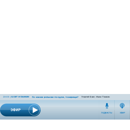
23:03
|
БОВТ И ПАНКИН
Георгий Бовт, Иван Панкин
По каким рельсам поедем, товарищи?
ЭФИР
ПОДКАСТЫ
ЭФИР