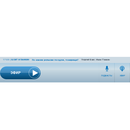
17:03
|
БОВТ И ПАНКИН
Георгий Бовт, Иван Панкин
По каким рельсам поедем, товарищи?
ЭФИР
ПОДКАСТЫ
ЭФИР