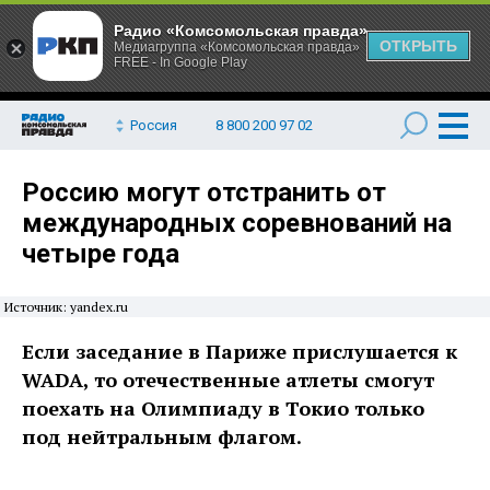
Радио «Комсомольская правда»
ОТКРЫТЬ
Медиагруппа «Комсомольская правда»
FREE - In Google Play
Россия
8 800 200 97 02
Россию могут отстранить от
международных соревнований на
четыре года
Источник: yandex.ru
Если заседание в Париже прислушается к
WADA, то отечественные атлеты смогут
поехать на Олимпиаду в Токио только
под нейтральным флагом.