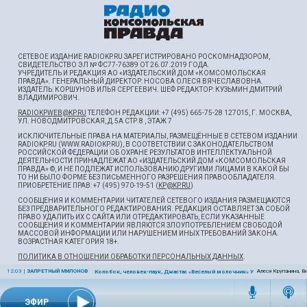
СЕТЕВОЕ ИЗДАНИЕ RADIOKP.RU ЗАРЕГИСТРИРОВАНО РОСКОМНАДЗОРОМ,
СВИДЕТЕЛЬСТВО ЭЛ № ФС77-76389 ОТ 26.07.2019 ГОДА.
УЧРЕДИТЕЛЬ И РЕДАКЦИЯ АО «ИЗДАТЕЛЬСКИЙ ДОМ «КОМСОМОЛЬСКАЯ
ПРАВДА». ГЕНЕРАЛЬНЫЙ ДИРЕКТОР: НОСОВА ОЛЕСЯ ВЯЧЕСЛАВОВНА.
ИЗДАТЕЛЬ: КОРШУНОВ ИЛЬЯ СЕРГЕЕВИЧ. ШEФ РЕДАКТОР: КУЗЬМИН ДМИТРИЙ
ВЛАДИМИРОВИЧ.
RADIOKPWEB@KP.RU
ТЕЛЕФОН РЕДАКЦИИ: +7 (495) 665-75-28 127015, Г. МОСКВА,
УЛ. НОВОДМИТРОВСКАЯ, Д.5А СТР.8 , ЭТАЖ 7
ИСКЛЮЧИТЕЛЬНЫЕ ПРАВА НА МАТЕРИАЛЫ, РАЗМЕЩЁННЫЕ В СЕТЕВОМ ИЗДАНИИ
RADIOKP.RU (WWW.RADIOKP.RU), В СООТВЕТСТВИИ С ЗАКОНОДАТЕЛЬСТВОМ
РОССИЙСКОЙ ФЕДЕРАЦИИ ОБ ОХРАНЕ РЕЗУЛЬТАТОВ ИНТЕЛЛЕКТУАЛЬНОЙ
ДЕЯТЕЛЬНОСТИ ПРИНАДЛЕЖАТ АО «ИЗДАТЕЛЬСКИЙ ДОМ «КОМСОМОЛЬСКАЯ
ПРАВДА» ©, И НЕ ПОДЛЕЖАТ ИСПОЛЬЗОВАНИЮ ДРУГИМИ ЛИЦАМИ В КАКОЙ БЫ
ТО НИ БЫЛО ФОРМЕ БЕЗ ПИСЬМЕННОГО РАЗРЕШЕНИЯ ПРАВООБЛАДАТЕЛЯ.
ПРИОБРЕТЕНИЕ ПРАВ: +7 (495) 970-19-51 (
KP@KP.RU
)
СООБЩЕНИЯ И КОММЕНТАРИИ ЧИТАТЕЛЕЙ СЕТЕВОГО ИЗДАНИЯ РАЗМЕЩАЮТСЯ
БЕЗ ПРЕДВАРИТЕЛЬНОГО РЕДАКТИРОВАНИЯ. РЕДАКЦИЯ ОСТАВЛЯЕТ ЗА СОБОЙ
ПРАВО УДАЛИТЬ ИХ С САЙТА ИЛИ ОТРЕДАКТИРОВАТЬ, ЕСЛИ УКАЗАННЫЕ
СООБЩЕНИЯ И КОММЕНТАРИИ ЯВЛЯЮТСЯ ЗЛОУПОТРЕБЛЕНИЕМ СВОБОДОЙ
МАССОВОЙ ИНФОРМАЦИИ ИЛИ НАРУШЕНИЕМ ИНЫХ ТРЕБОВАНИЙ ЗАКОНА.
ВОЗРАСТНАЯ КАТЕГОРИЯ 18+.
ПОЛИТИКА В ОТНОШЕНИИ ОБРАБОТКИ ПЕРСОНАЛЬНЫХ ДАННЫХ
.
12:03
|
ЗАПРЕТНЫЙ МИЛОНОВ
Алеся Крупанина, В
Колобок, человек-паук, Джастас «Веселый молочник» Уолкер, олимпиад
ЭФИР