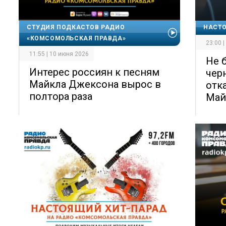
СТУДИЯ ПОДКАСТОВ РАДИО
НАСТ
«КОМСОМОЛЬСКАЯ ПРАВДА»
23:00 
11:55 | 10 июня 2026
Не 
Интерес россиян к песням
чер
Майкла Джексона вырос в
отк
полтора раза
Май