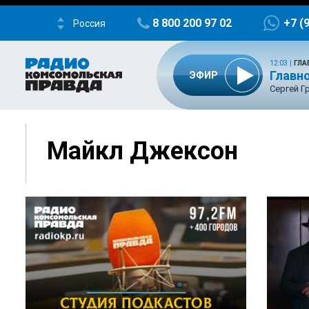
8 800 200 97 02
+7 (
Россия
12:03
|
ГЛА
Главно
ЭФИР
Сергей Г
Майкл Джексон