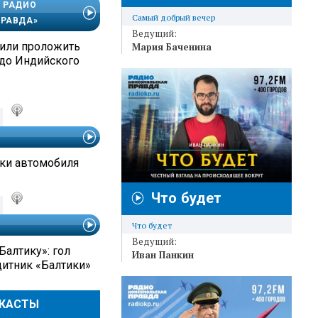
 РАДИО
Самый добрый вечер
РАВДА»
Ведущий:
или проложить
Мария Баченина
до Индийского
ки автомобиля
Что будет
Что будет
Ведущий:
Балтику»: гол
Иван Панкин
итник «Балтики»
ДКАСТЫ