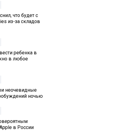
нил, что будет с
ies из-за складов
вести ребенка в
жно в любое
три неочевидные
робуждений ночью
ловероятным
Apple в России