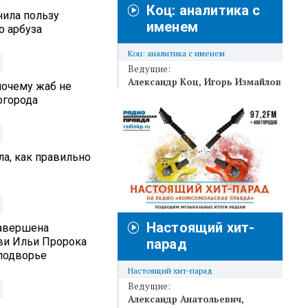
Коц: аналитика с
нила пользу
именем
о арбуза
Коц: аналитика с именем
Ведущие:
Александр Коц
Игорь Измайлов
почему жаб не
 огорода
а, как правильно
Настоящий хит-
Завершена
ви Ильи Пророка
парад
подворье
Настоящий хит-парад
Ведущие:
Александр Анатольевич