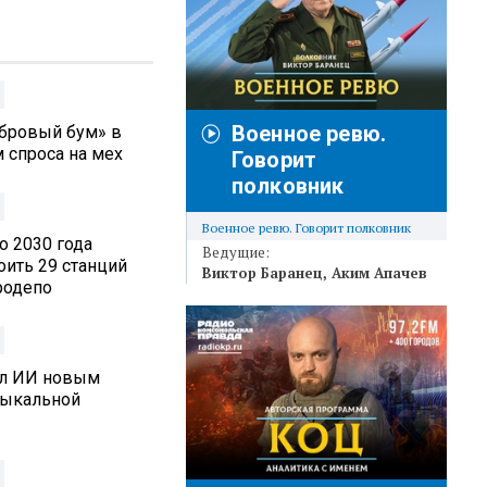
Военное ревю.
обровый бум» в
 спроса на мех
Говорит
полковник
Военное ревю. Говорит полковник
о 2030 года
Ведущие:
оить 29 станций
Виктор Баранец
Аким Апачев
родепо
ал ИИ новым
зыкальной