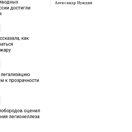
иводных
Александр Нуждин
ссии достигли
я
ссказала, как
ваться
 жару
 легализацию
м к прозрачности
лобородов оценил
ения легионеллеза