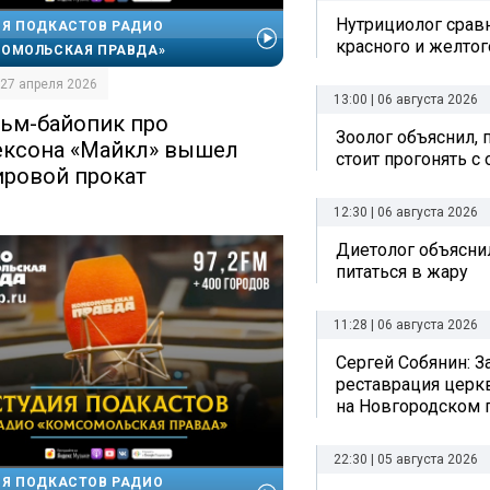
Нутрициолог срав
Я ПОДКАСТОВ РАДИО
красного и желтог
ОМОЛЬСКАЯ ПРАВДА»
| 27 апреля 2026
13:00 | 06 августа 2026
ьм-байопик про
Зоолог объяснил, 
ксона «Майкл» вышел
стоит прогонять с
ировой прокат
12:30 | 06 августа 2026
Диетолог объяснил
питаться в жару
11:28 | 06 августа 2026
Сергей Собянин: 
реставрация церк
на Новгородском 
22:30 | 05 августа 2026
Я ПОДКАСТОВ РАДИО