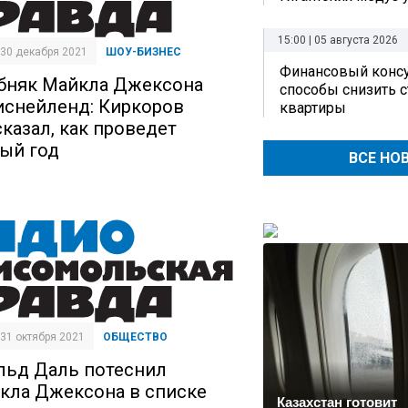
15:00 | 05 августа 2026
| 30 декабря 2021
ШОУ-БИЗНЕС
Финансовый консу
бняк Майкла Джексона
способы снизить 
иснейленд: Киркоров
квартиры
сказал, как проведет
ый год
ВСЕ НО
| 31 октября 2021
ОБЩЕСТВО
льд Даль потеснил
кла Джексона в списке
Казахстан готовит