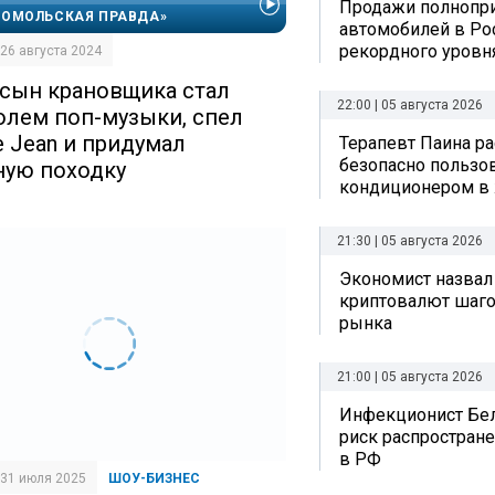
Продажи полнопр
ОМОЛЬСКАЯ ПРАВДА»
автомобилей в Ро
рекордного уровн
| 26 августа 2024
 сын крановщика стал
22:00 | 05 августа 2026
олем поп-музыки, спел
ie Jean и придумал
Терапевт Паина ра
безопасно пользо
ную походку
кондиционером в
21:30 | 05 августа 2026
Экономист назвал
криптовалют шаго
рынка
21:00 | 05 августа 2026
Инфекционист Бе
риск распростран
в РФ
| 31 июля 2025
ШОУ-БИЗНЕС