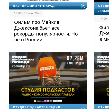
НАСТОЯЩИЙ ХИТ-ПАРАД
СТУДИ
«КОМС
18:00 | 03 мая 2026
14:00 
Фильм про Майкла
Фил
Джексона бьет все
Дже
рекорды популярности. Но
в м
не в России
СТУДИЯ ПОДКАСТОВ РАДИО
СТУДИ