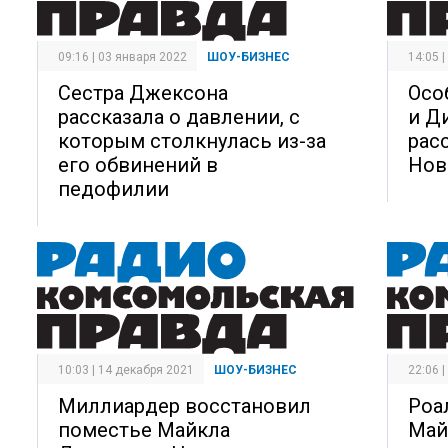
09:16 | 03 января 2022
ШОУ-БИЗНЕС
14:05 
Сестра Джексона
Осо
рассказала о давлении, с
и Д
которым столкнулась из-за
рас
его обвинений в
Нов
педофилии
10:03 | 14 декабря 2021
ШОУ-БИЗНЕС
22:06 
Миллиардер восстановил
Роа
поместье Майкла
Май