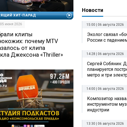
Новости
ОЯЩИЙ ХИТ-ПАРАД
| 05 июня 2026
15:00 | 06 августа 2026
брали клипы
Эколог связал «б
России с падением
нокожих: почему MTV
азалось от клипа
кла Джексона «Thriller»
14:28 | 06 августа 2026
Сергей Собянин: Д
планируется постр
метро и три элект
14:00 | 06 августа 2026
Композитор назв
инструментом му
индустрии
13:30 | 06 августа 2026