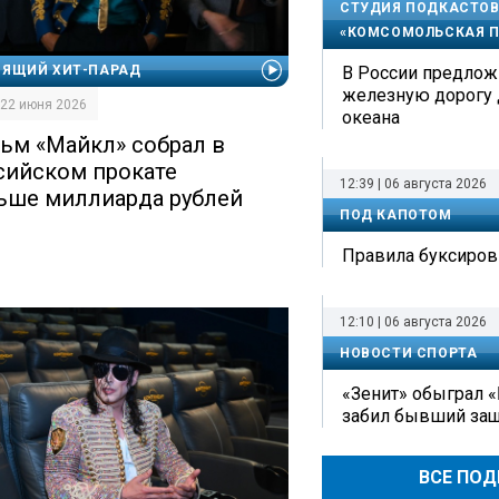
СТУДИЯ ПОДКАСТОВ
«КОМСОМОЛЬСКАЯ П
В России предлож
ОЯЩИЙ ХИТ-ПАРАД
железную дорогу 
| 22 июня 2026
океана
ьм «Майкл» собрал в
сийском прокате
12:39 | 06 августа 2026
ьше миллиарда рублей
ПОД КАПОТОМ
Правила буксиров
12:10 | 06 августа 2026
НОВОСТИ СПОРТА
«Зенит» обыграл «
забил бывший защ
ВСЕ ПО