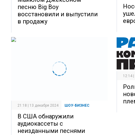
Нос
песню Big Boy
уше
восстановили и выпустили
евр
в продажу
12:14 
Рол
нов
пле
21:18 | 13 декабря 2024
ШОУ-БИЗНЕС
В США обнаружили
аудиокассеты с
неизданными песнями