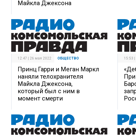
Майкла Джексона
12:47 | 26 мая 2022
ОБЩЕСТВО
15:53 
Принц Гарри и Меган Маркл
«Де
наняли телохранителя
При
Майкла Джексона,
Бар
который был с ним в
зап
момент смерти
Рос