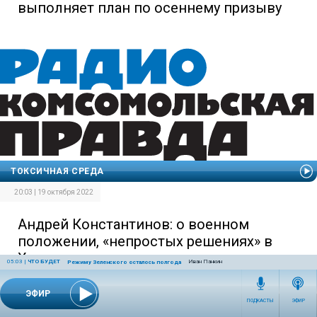
выполняет план по осеннему призыву
ТОКСИЧНАЯ СРЕДА
20:03 | 19 октября 2022
Андрей Константинов: о военном
положении, «непростых решениях» в
Херсоне и экспресс-подготовке
05:03
|
ЧТО БУДЕТ
Иван Панкин
Режиму Зеленского осталось полгода
мобилизованных
ЭФИР
ПОДКАСТЫ
ЭФИР