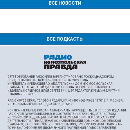
ВСЕ НОВОСТИ
ВСЕ ПОДКАСТЫ
СЕТЕВОЕ ИЗДАНИЕ RADIOKP.RU ЗАРЕГИСТРИРОВАНО РОСКОМНАДЗОРОМ,
СВИДЕТЕЛЬСТВО ЭЛ № ФС77-76389 ОТ 26.07.2019 ГОДА.
УЧРЕДИТЕЛЬ И РЕДАКЦИЯ АО «ИЗДАТЕЛЬСКИЙ ДОМ «КОМСОМОЛЬСКАЯ
ПРАВДА». ГЕНЕРАЛЬНЫЙ ДИРЕКТОР: НОСОВА ОЛЕСЯ ВЯЧЕСЛАВОВНА.
ИЗДАТЕЛЬ: КОРШУНОВ ИЛЬЯ СЕРГЕЕВИЧ. ШEФ РЕДАКТОР: КУЗЬМИН ДМИТРИЙ
ВЛАДИМИРОВИЧ.
RADIOKPWEB@KP.RU
ТЕЛЕФОН РЕДАКЦИИ: +7 (495) 665-75-28 127015, Г. МОСКВА,
УЛ. НОВОДМИТРОВСКАЯ, Д.5А СТР.8 , ЭТАЖ 7
ИСКЛЮЧИТЕЛЬНЫЕ ПРАВА НА МАТЕРИАЛЫ, РАЗМЕЩЁННЫЕ В СЕТЕВОМ ИЗДАНИИ
RADIOKP.RU (WWW.RADIOKP.RU), В СООТВЕТСТВИИ С ЗАКОНОДАТЕЛЬСТВОМ
РОССИЙСКОЙ ФЕДЕРАЦИИ ОБ ОХРАНЕ РЕЗУЛЬТАТОВ ИНТЕЛЛЕКТУАЛЬНОЙ
ДЕЯТЕЛЬНОСТИ ПРИНАДЛЕЖАТ АО «ИЗДАТЕЛЬСКИЙ ДОМ «КОМСОМОЛЬСКАЯ
ПРАВДА» ©, И НЕ ПОДЛЕЖАТ ИСПОЛЬЗОВАНИЮ ДРУГИМИ ЛИЦАМИ В КАКОЙ БЫ
ТО НИ БЫЛО ФОРМЕ БЕЗ ПИСЬМЕННОГО РАЗРЕШЕНИЯ ПРАВООБЛАДАТЕЛЯ.