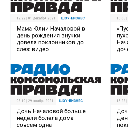
12:22 | 01 декабря 2021
ШОУ-БИЗНЕС
15:05 
Мама Юлии Началовой в
«Пу
день рождения внучки
пух
довела поклонников до
Нач
слез: видео
доч
08:10 | 29 ноября 2021
ШОУ-БИЗНЕС
15:23 
Дочь Началовой больше
Доч
недели болела дома
Ден
совсем одна
пок