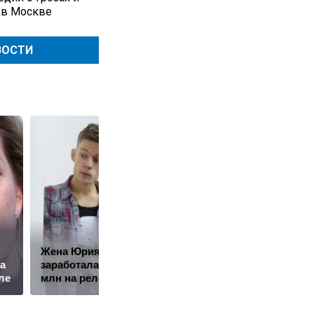
 в Москве
ВОСТИ
Жена Юрия Дудя*
Путин наградил
а
заработала почти 10
Баскова особым
ле
млн на релокантах
орденом