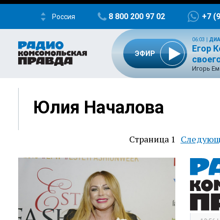
8 800 200 97 02
+7 (
Россия
06:03
|
ДИА
Егор К
ЭФИР
своего
Игорь Ем
Юлия Началова
Страница 1
Следующ
Следующ
Нумерация
страница
страниц