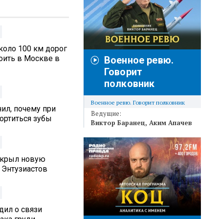
коло 100 км дорог
оить в Москве в
Военное ревю.
Говорит
полковник
Военное ревю. Говорит полковник
ил, почему при
Ведущие:
ортиться зубы
Виктор Баранец
Аким Апачев
ткрыл новую
 Энтузиастов
дил о связи