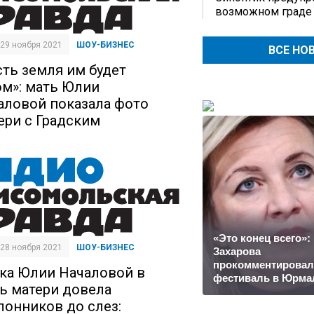
возможном граде
| 29 ноября 2021
ШОУ-БИЗНЕС
ВСЕ НО
сть земля им будет
ом»: мать Юлии
аловой показала фото
ери с Градским
«Это конец всего»:
| 28 ноября 2021
ШОУ-БИЗНЕС
Захарова
прокомментировал
ка Юлии Началовой в
фестиваль в Юрма
ь матери довела
лонников до слез: