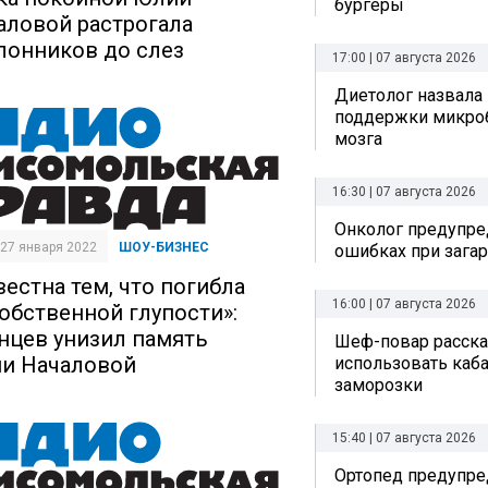
бургеры
аловой растрогала
лонников до слез
17:00 | 07 августа 2026
Диетолог назвала
поддержки микро
мозга
16:30 | 07 августа 2026
Онколог предупре
| 27 января 2022
ШОУ-БИЗНЕС
ошибках при зага
вестна тем, что погибла
16:00 | 07 августа 2026
собственной глупости»:
нцев унизил память
Шеф-повар рассказ
и Началовой
использовать каб
заморозки
15:40 | 07 августа 2026
Ортопед предупре