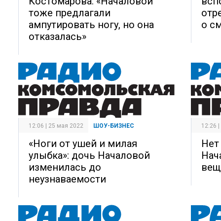
Костомарова: «Началовой
всп
тоже предлагали
отр
ампутировать ногу, но она
о с
отказалась»
12:06 | 25 мая 2022
ШОУ-БИЗНЕС
12:26 
«Ноги от ушей и милая
Нет
улыбка»: дочь Началовой
Нач
изменилась до
вещ
неузнаваемости