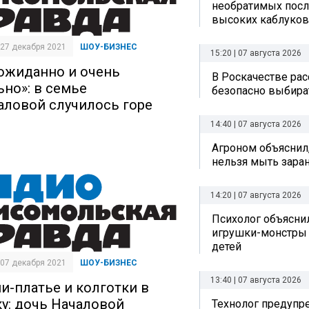
необратимых посл
высоких каблуков
| 27 декабря 2021
ШОУ-БИЗНЕС
15:20 | 07 августа 2026
ожиданно и очень
В Роскачестве рас
ьно»: в семье
безопасно выбира
аловой случилось горе
14:40 | 07 августа 2026
Агроном объяснил
нельзя мыть зара
14:20 | 07 августа 2026
Психолог объяснил
игрушки-монстры 
детей
| 07 декабря 2021
ШОУ-БИЗНЕС
13:40 | 07 августа 2026
и-платье и колготки в
ку: дочь Началовой
Технолог предупр