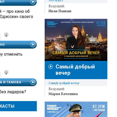
Что будет
 КП
Ведущий:
Иван Панкин
 — про кино об
«Одиссеи» своего
ЧНО
ру отменить
Самый добрый
вечер
А И ГАМОВА
Самый добрый вечер
Ведущий:
 без лидеров?
Мария Баченина
ДКАСТЫ