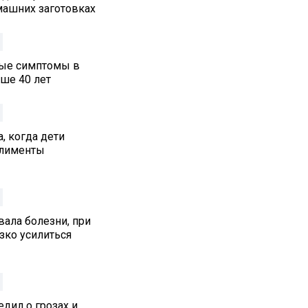
машних заготовках
ные симптомы в
ше 40 лет
, когда дети
алименты
ала болезни, при
зко усилиться
дил о грозах и