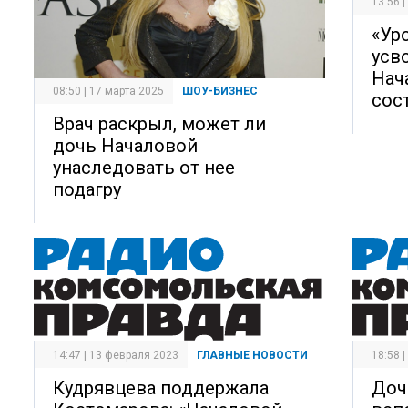
13:56 
«Ур
усво
Нач
08:50 | 17 марта 2025
ШОУ-БИЗНЕС
сос
Врач раскрыл, может ли
дочь Началовой
унаследовать от нее
подагру
14:47 | 13 февраля 2023
ГЛАВНЫЕ НОВОСТИ
18:58 
Кудрявцева поддержала
Доч