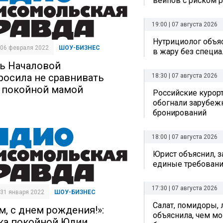
вейпов с риском р
19:00 | 07 августа 2026
Нутрициолог объяс
| 06 февраля 2022
ШОУ-БИЗНЕС
в жару без специ
ь Началовой
росила не сравнивать
18:30 | 07 августа 2026
с покойной мамой
Российские курор
обогнали зарубеж
бронирований
18:00 | 07 августа 2026
Юрист объяснил, з
единые требовани
17:30 | 07 августа 2026
| 31 января 2022
ШОУ-БИЗНЕС
Салат, помидоры, 
м, с днем рождения!»:
объяснила, чем мо
ка покойной Юлии