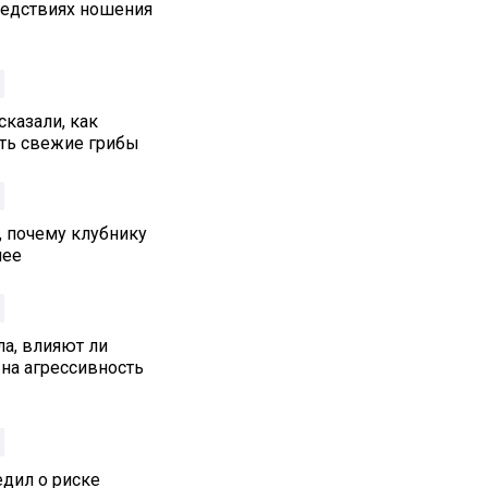
едствиях ношения
сказали, как
ть свежие грибы
, почему клубнику
нее
а, влияют ли
на агрессивность
едил о риске