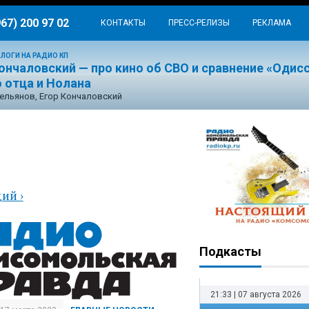
967) 200 97 02
КОНТАКТЫ
ПРЕСС-РЕЛИЗЫ
РЕКЛАМА
ЛОГИ НА РАДИО КП
ончаловский — про кино об СВО и сравнение «Одис
 отца и Нолана
ельянов, Егор Кончаловский
ая
ий ›
Подкасты
21:33 | 07 августа 2026