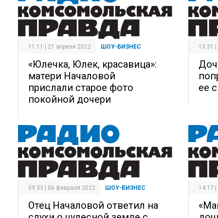
11:11 | 21 апреля 2022
ШОУ-БИЗНЕС
13:31 
«Юлечка, Юлек, красавица»:
Доч
матери Началовой
поп
прислали старое фото
ее 
покойной дочери
09:33 | 06 февраля 2022
ШОУ-БИЗНЕС
14:17 
Отец Началовой ответил на
«Ма
слухи о чудесной земле с
доч