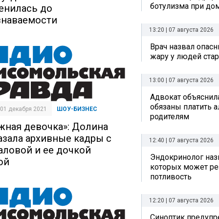
ботулизма при до
енилась до
знаваемости
13:20 | 07 августа 2026
Врач назвал опас
жару у людей стар
13:00 | 07 августа 2026
Адвокат объяснила
обязаны платить 
| 01 декабря 2021
ШОУ-БИЗНЕС
родителям
жная девочка»: Долина
азала архивные кадры с
12:40 | 07 августа 2026
аловой и ее дочкой
Эндокринолог назв
ой
которых может ре
потливость
12:20 | 07 августа 2026
Синоптик предупре