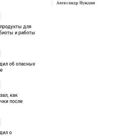
Александр Нуждин
 продукты для
биоты и работы
дил об опасных
ре
ал, как
ачки после
дил о