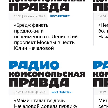
16:33 | 25 января 2022
ШОУ-БИЗНЕС
14:44 
«Бред»: фанаты
«Не
предложили
бол
переименовать Ленинский
Нач
проспект Москвы в честь
Юлии Началовой
14:24 | 22 декабря 2021
ШОУ-БИЗНЕС
10:39 
«Мамин талант»: дочь
Мин
Началовой довела публику
сет