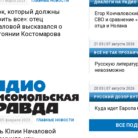
| 17 марта 2023
ГЛАВНЫЕ НОВОСТИ
ДИАЛОГИ НА РАДИО
ок, который должны
Егор Кончаловский
ить все»: отец
СВО и сравнение 
отца и Нолана
аловой высказался о
тоянии Костомарова
21:03 | 07 августа 2026
ВСЁ НЕ ТАК ПРОЗАИ
Русскую литерату
невозможно
20:03 | 07 августа 2026
РУССКИЙ ДОЗОР БУТ
Куда идет Европа
| 05 февраля 2023
ГЛАВНЫЕ НОВОСТИ
ВСЕ ПО
ь Юлии Началовой