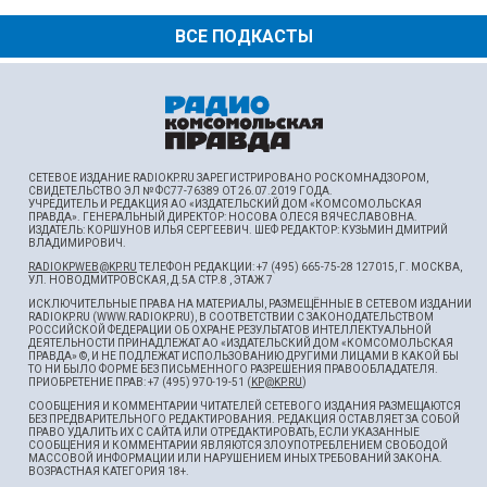
ВСЕ ПОДКАСТЫ
СЕТЕВОЕ ИЗДАНИЕ RADIOKP.RU ЗАРЕГИСТРИРОВАНО РОСКОМНАДЗОРОМ,
СВИДЕТЕЛЬСТВО ЭЛ № ФС77-76389 ОТ 26.07.2019 ГОДА.
УЧРЕДИТЕЛЬ И РЕДАКЦИЯ АО «ИЗДАТЕЛЬСКИЙ ДОМ «КОМСОМОЛЬСКАЯ
ПРАВДА». ГЕНЕРАЛЬНЫЙ ДИРЕКТОР: НОСОВА ОЛЕСЯ ВЯЧЕСЛАВОВНА.
ИЗДАТЕЛЬ: КОРШУНОВ ИЛЬЯ СЕРГЕЕВИЧ. ШEФ РЕДАКТОР: КУЗЬМИН ДМИТРИЙ
ВЛАДИМИРОВИЧ.
RADIOKPWEB@KP.RU
ТЕЛЕФОН РЕДАКЦИИ: +7 (495) 665-75-28 127015, Г. МОСКВА,
УЛ. НОВОДМИТРОВСКАЯ, Д.5А СТР.8 , ЭТАЖ 7
ИСКЛЮЧИТЕЛЬНЫЕ ПРАВА НА МАТЕРИАЛЫ, РАЗМЕЩЁННЫЕ В СЕТЕВОМ ИЗДАНИИ
RADIOKP.RU (WWW.RADIOKP.RU), В СООТВЕТСТВИИ С ЗАКОНОДАТЕЛЬСТВОМ
РОССИЙСКОЙ ФЕДЕРАЦИИ ОБ ОХРАНЕ РЕЗУЛЬТАТОВ ИНТЕЛЛЕКТУАЛЬНОЙ
ДЕЯТЕЛЬНОСТИ ПРИНАДЛЕЖАТ АО «ИЗДАТЕЛЬСКИЙ ДОМ «КОМСОМОЛЬСКАЯ
ПРАВДА» ©, И НЕ ПОДЛЕЖАТ ИСПОЛЬЗОВАНИЮ ДРУГИМИ ЛИЦАМИ В КАКОЙ БЫ
ТО НИ БЫЛО ФОРМЕ БЕЗ ПИСЬМЕННОГО РАЗРЕШЕНИЯ ПРАВООБЛАДАТЕЛЯ.
ПРИОБРЕТЕНИЕ ПРАВ: +7 (495) 970-19-51 (
KP@KP.RU
)
СООБЩЕНИЯ И КОММЕНТАРИИ ЧИТАТЕЛЕЙ СЕТЕВОГО ИЗДАНИЯ РАЗМЕЩАЮТСЯ
БЕЗ ПРЕДВАРИТЕЛЬНОГО РЕДАКТИРОВАНИЯ. РЕДАКЦИЯ ОСТАВЛЯЕТ ЗА СОБОЙ
ПРАВО УДАЛИТЬ ИХ С САЙТА ИЛИ ОТРЕДАКТИРОВАТЬ, ЕСЛИ УКАЗАННЫЕ
СООБЩЕНИЯ И КОММЕНТАРИИ ЯВЛЯЮТСЯ ЗЛОУПОТРЕБЛЕНИЕМ СВОБОДОЙ
МАССОВОЙ ИНФОРМАЦИИ ИЛИ НАРУШЕНИЕМ ИНЫХ ТРЕБОВАНИЙ ЗАКОНА.
ВОЗРАСТНАЯ КАТЕГОРИЯ 18+.