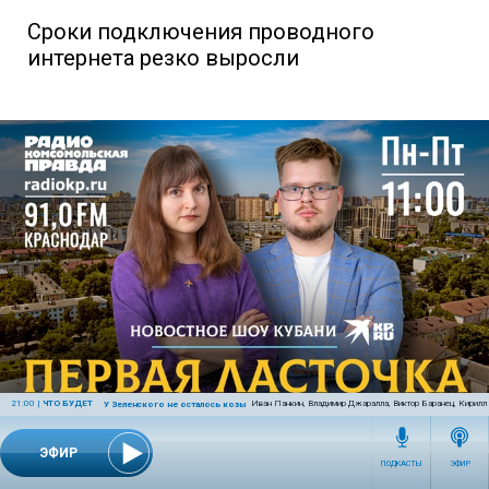
Сроки подключения проводного
интернета резко выросли
21:00
|
ЧТО БУДЕТ
Иван Панкин, Владимир Джаралла, Виктор Баранец, Кирилл
У Зеленского не осталось козырей
ЭФИР
ПЕРВАЯ ЛАСТОЧКА
ПОДКАСТЫ
ЭФИР