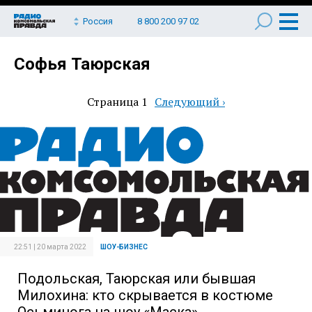
Россия
8 800 200 97 02
Софья Таюрская
Страница 1
Следующая
Следующий ›
Нумерация
страница
страниц
22:51 | 20 марта 2022
ШОУ-БИЗНЕС
Подольская, Таюрская или бывшая
Милохина: кто скрывается в костюме
Осьминога на шоу «Маска»