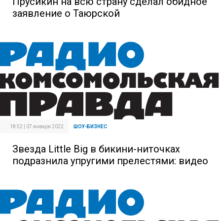
Прусикин на всю страну сделал обидное
заявление о Таюрской
18:52 | 07 января 2022
ШОУ-БИЗНЕС
Звезда Little Big в бикини-ниточках
подразнила упругими прелестями: видео