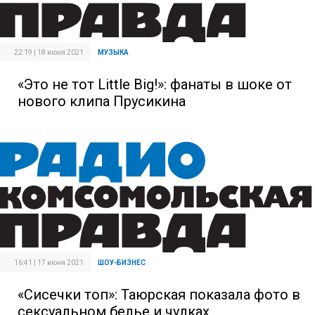
22:19 | 18 июня 2021
МУЗЫКА
«Это не тот Little Big!»: фанаты в шоке от
нового клипа Прусикина
16:41 | 17 июня 2021
ШОУ-БИЗНЕС
«Сисечки топ»: Таюрская показала фото в
сексуальном белье и чулках