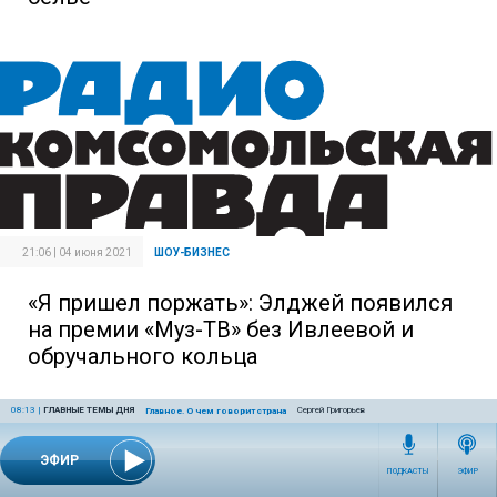
21:06 | 04 июня 2021
ШОУ-БИЗНЕС
«Я пришел поржать»: Элджей появился
на премии «Муз-ТВ» без Ивлеевой и
обручального кольца
08:13
|
ГЛАВНЫЕ ТЕМЫ ДНЯ
Сергей Григорьев
Главное. О чем говорит страна
ЭФИР
ПОДКАСТЫ
ЭФИР