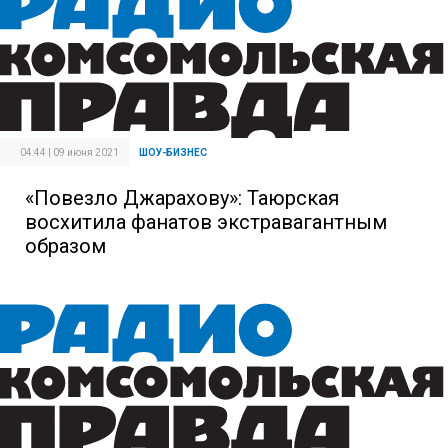
04:44 | 09 июня 2021
ШОУ-БИЗНЕС
«Повезло Джарахову»: Таюрская
восхитила фанатов экстравагантным
образом