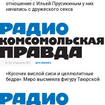
отношения с Ильей Прусикиным у них
начались с дружеского секса
16:12 | 19 августа 2021
ШОУ-БИЗНЕС
«Кусочек вислой сиси и целлюлитные
бедра»: Миро высмеяла фигуру Таюрской