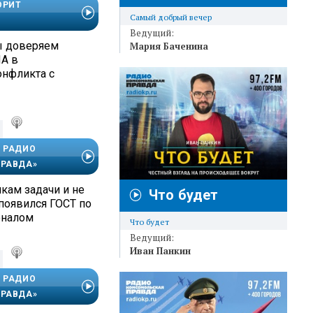
ОРИТ
Самый добрый вечер
Ведущий:
ы доверяем
Мария Баченина
А в
онфликта с
 РАДИО
РАВДА»
кам задачи и не
Что будет
 появился ГОСТ по
оналом
Что будет
Ведущий:
Иван Панкин
 РАДИО
РАВДА»