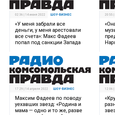
02:36 | 14 июня 2022
ШОУ-БИЗНЕС
20:55 
«У меня забрали все
«Он
деньги, у меня арестовали
муз
все счета»: Макс Фадеев
пре
попал под санкции Запада
Нар
17:29 | 14 апреля 2022
ШОУ-БИЗНЕС
12:06 
Максим Фадеев по поводу
«Кр
уехавших звезд: «Родина и
раз
мама — одно и то же, разве
зве