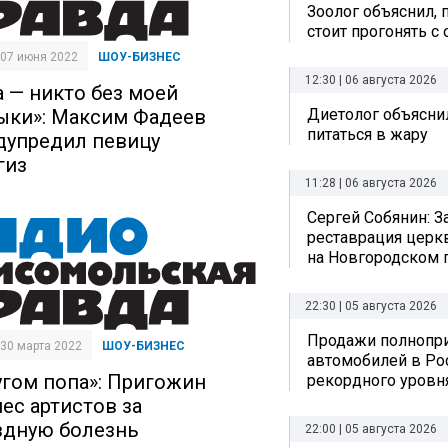
Зоолог объяснил, 
стоит прогонять с
| 07 июня 2022
ШОУ-БИЗНЕС
12:30 | 06 августа 2026
а — никто без моей
ыки»: Максим Фадеев
Диетолог объяснил
питаться в жару
дупредил певицу
гиз
11:28 | 06 августа 2026
Сергей Собянин: 
реставрация церк
на Новгородском 
22:30 | 05 августа 2026
Продажи полнопр
| 30 марта 2022
ШОУ-БИЗНЕС
автомобилей в Ро
угом попа»: Пригожин
рекордного уровн
нес артистов за
здную болезнь
22:00 | 05 августа 2026