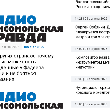
Эколог связал «б
России с падением
14:28 | 06 августа 2026
Сергей Собянин: Д
планируется постр
метро и три элект
| 16 июня 2022
ШОУ-БИЗНЕС
14:00 | 06 августа 2026
ругих странах»: почему
Композитор назв
гиз может петь
инструментом му
аденные у Фадеева
индустрии
ни и не бояться
азания
13:30 | 06 августа 2026
Нутрициолог срав
красного и желтог
13:00 | 06 августа 2026