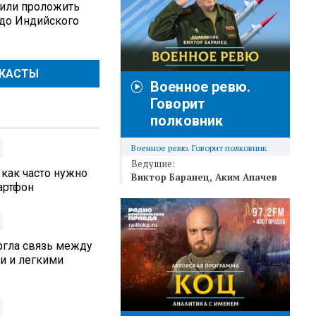
или проложить
до Индийского
ДКАСТЫ
Военное ревю.
Говорит
полковник
Военное ревю. Говорит полковник
Ведущие:
 как часто нужно
Виктор Баранец
Аким Апачев
артфон
ргла связь между
и и легкими