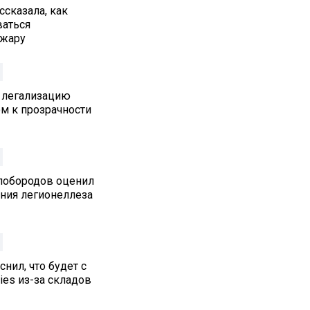
ссказала, как
ваться
 жару
 легализацию
м к прозрачности
лобородов оценил
ения легионеллеза
нил, что будет с
ies из-за складов