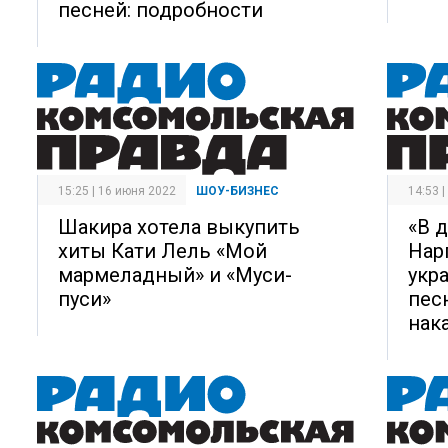
песней: подробности
15:25 | 16 июня 2022
ШОУ-БИЗНЕС
14:53 
Шакира хотела выкупить
«В д
хиты Кати Лель «Мой
Нар
мармеладный» и «Муси-
укр
пуси»
пес
нак