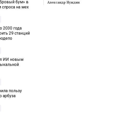
обровый бум» в
Александр Нуждин
 спроса на мех
о 2030 года
оить 29 станций
родепо
ал ИИ новым
зыкальной
нила пользу
о арбуза