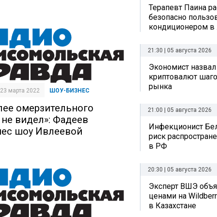
Терапевт Паина ра
безопасно пользо
кондиционером в
21:30 | 05 августа 2026
Экономист назвал
криптовалют шаго
рынка
| 23 марта 2022
ШОУ-БИЗНЕС
лее омерзительного
21:00 | 05 августа 2026
 не видел»: Фадеев
Инфекционист Бе
нес шоу Ивлеевой
риск распростран
в РФ
20:30 | 05 августа 2026
Эксперт ВШЭ объяс
ценами на Wildberr
в Казахстане