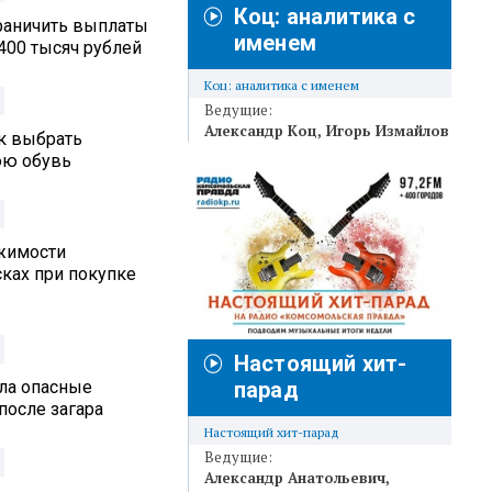
Коц: аналитика с
граничить выплаты
именем
400 тысяч рублей
Коц: аналитика с именем
Ведущие:
Александр Коц
Игорь Измайлов
ак выбрать
юю обувь
жимости
ках при покупке
Настоящий хит-
ла опасные
парад
после загара
Настоящий хит-парад
Ведущие:
Александр Анатольевич