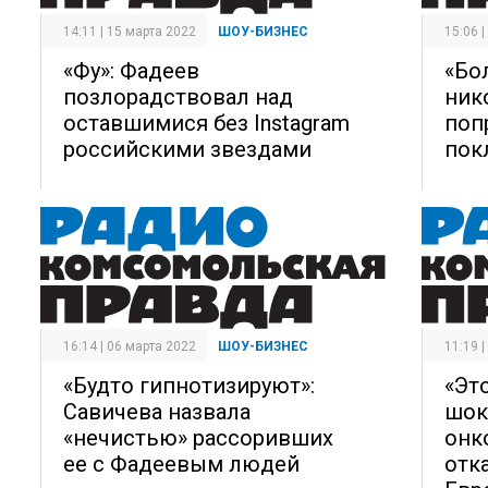
14:11 | 15 марта 2022
ШОУ-БИЗНЕС
15:06 
«Фу»: Фадеев
«Бо
позлорадствовал над
ник
оставшимися без Instagram
поп
российскими звездами
пок
16:14 | 06 марта 2022
ШОУ-БИЗНЕС
11:19 
«Будто гипнотизируют»:
«Эт
Савичева назвала
шок
«нечистью» рассоривших
онк
ее с Фадеевым людей
отк