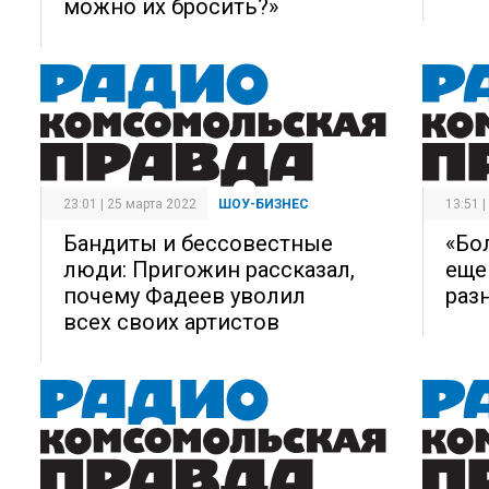
можно их бросить?»
23:01 | 25 марта 2022
ШОУ-БИЗНЕС
13:51 
Бандиты и бессовестные
«Бо
люди: Пригожин рассказал,
еще
почему Фадеев уволил
раз
всех своих артистов