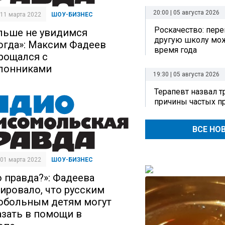
20:00 | 05 августа 2026
| 11 марта 2022
ШОУ-БИЗНЕС
Роскачество: пере
льше не увидимся
другую школу мо
огда»: Максим Фадеев
время года
рощался с
лонниками
19:30 | 05 августа 2026
Терапевт назвал 
причины частых п
ВСЕ НО
| 01 марта 2022
ШОУ-БИЗНЕС
о правда?»: Фадеева
ировало, что русским
обольным детям могут
азать в помощи в