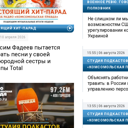
ВОЕННОЕ РЕВЮ. ГОВ
ПОЛКОВНИК
Не слишком ли м
возможностям СШ
ОЯЩИЙ ХИТ-ПАРАД
урегулировании к
Украиной
| 10 апреля 2026
сим Фадеев пытается
15:55 | 06 августа 2026
рать песни у своей
юродной сестры и
СТУДИЯ ПОДКАСТОВ
пы Total
«КОМСОМОЛЬСКАЯ П
Объяснять работни
травить: в России
управлению перс
13:55 | 06 августа 2026
СТУДИЯ ПОДКАСТОВ
«КОМСОМОЛЬСКАЯ П