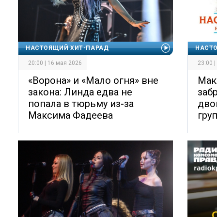
НАСТОЯЩИЙ ХИТ-ПАРАД
НАСТ
20:00 | 16 мая 2026
23:00 
«Ворона» и «Мало огня» вне
Мак
закона: Линда едва не
заб
попала в тюрьму из-за
дво
Максима Фадеева
груп