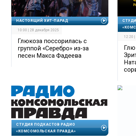
НАСТОЯЩИЙ ХИТ-ПАРАД
СТУДИ
«КОМС
10:00 | 28 декабря 2025
12:20 
Глюкоза поссорилась с
Глюк
группой «Серебро» из-за
Зри
песен Макса Фадеева
Нат
сор
СТУДИЯ ПОДКАСТОВ РАДИО
«КОМСОМОЛЬСКАЯ ПРАВДА»