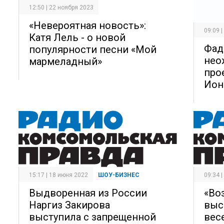
12:50 | 22 ноября 2023
«Невероятная новость»:
09:09 
Катя Лель - о новой
Фад
популярности песни «Мой
нео
мармеладный»
про
Ион
15:17 | 18 июня 2022
ШОУ-БИЗНЕС
09:34 
Выдворенная из России
«Во
Наргиз Закирова
выс
выступила с запрещенной
вес