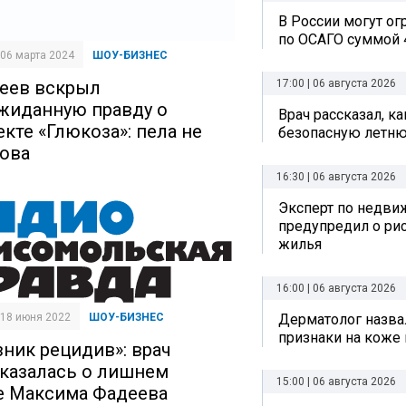
В России могут о
по ОСАГО суммой 
| 06 марта 2024
ШОУ-БИЗНЕС
еев вскрыл
17:00 | 06 августа 2026
жиданную правду о
Врач рассказал, к
екте «Глюкоза»: пела не
безопасную летн
ова
16:30 | 06 августа 2026
Эксперт по недви
предупредил о рис
жилья
16:00 | 06 августа 2026
| 18 июня 2022
ШОУ-БИЗНЕС
Дерматолог назва
признаки на коже 
зник рецидив»: врач
казалась о лишнем
15:00 | 06 августа 2026
е Максима Фадеева