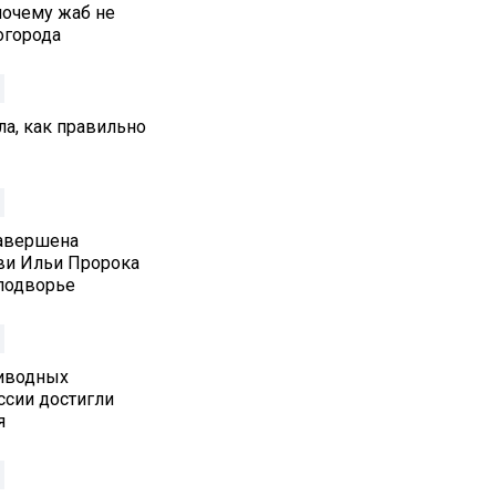
почему жаб не
 огорода
а, как правильно
Завершена
ви Ильи Пророка
подворье
иводных
ссии достигли
я