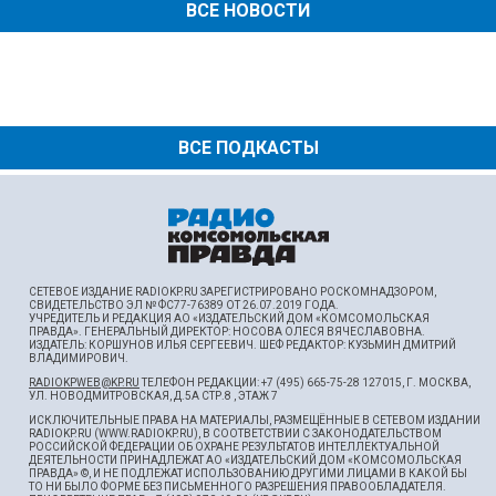
ВСЕ НОВОСТИ
ВСЕ ПОДКАСТЫ
СЕТЕВОЕ ИЗДАНИЕ RADIOKP.RU ЗАРЕГИСТРИРОВАНО РОСКОМНАДЗОРОМ,
СВИДЕТЕЛЬСТВО ЭЛ № ФС77-76389 ОТ 26.07.2019 ГОДА.
УЧРЕДИТЕЛЬ И РЕДАКЦИЯ АО «ИЗДАТЕЛЬСКИЙ ДОМ «КОМСОМОЛЬСКАЯ
ПРАВДА». ГЕНЕРАЛЬНЫЙ ДИРЕКТОР: НОСОВА ОЛЕСЯ ВЯЧЕСЛАВОВНА.
ИЗДАТЕЛЬ: КОРШУНОВ ИЛЬЯ СЕРГЕЕВИЧ. ШEФ РЕДАКТОР: КУЗЬМИН ДМИТРИЙ
ВЛАДИМИРОВИЧ.
RADIOKPWEB@KP.RU
ТЕЛЕФОН РЕДАКЦИИ: +7 (495) 665-75-28 127015, Г. МОСКВА,
УЛ. НОВОДМИТРОВСКАЯ, Д.5А СТР.8 , ЭТАЖ 7
ИСКЛЮЧИТЕЛЬНЫЕ ПРАВА НА МАТЕРИАЛЫ, РАЗМЕЩЁННЫЕ В СЕТЕВОМ ИЗДАНИИ
RADIOKP.RU (WWW.RADIOKP.RU), В СООТВЕТСТВИИ С ЗАКОНОДАТЕЛЬСТВОМ
РОССИЙСКОЙ ФЕДЕРАЦИИ ОБ ОХРАНЕ РЕЗУЛЬТАТОВ ИНТЕЛЛЕКТУАЛЬНОЙ
ДЕЯТЕЛЬНОСТИ ПРИНАДЛЕЖАТ АО «ИЗДАТЕЛЬСКИЙ ДОМ «КОМСОМОЛЬСКАЯ
ПРАВДА» ©, И НЕ ПОДЛЕЖАТ ИСПОЛЬЗОВАНИЮ ДРУГИМИ ЛИЦАМИ В КАКОЙ БЫ
ТО НИ БЫЛО ФОРМЕ БЕЗ ПИСЬМЕННОГО РАЗРЕШЕНИЯ ПРАВООБЛАДАТЕЛЯ.