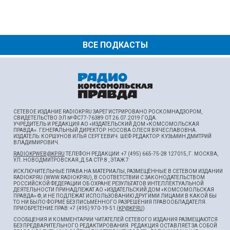
ВСЕ ПОДКАСТЫ
СЕТЕВОЕ ИЗДАНИЕ RADIOKP.RU ЗАРЕГИСТРИРОВАНО РОСКОМНАДЗОРОМ,
СВИДЕТЕЛЬСТВО ЭЛ № ФС77-76389 ОТ 26.07.2019 ГОДА.
УЧРЕДИТЕЛЬ И РЕДАКЦИЯ АО «ИЗДАТЕЛЬСКИЙ ДОМ «КОМСОМОЛЬСКАЯ
ПРАВДА». ГЕНЕРАЛЬНЫЙ ДИРЕКТОР: НОСОВА ОЛЕСЯ ВЯЧЕСЛАВОВНА.
ИЗДАТЕЛЬ: КОРШУНОВ ИЛЬЯ СЕРГЕЕВИЧ. ШEФ РЕДАКТОР: КУЗЬМИН ДМИТРИЙ
ВЛАДИМИРОВИЧ.
RADIOKPWEB@KP.RU
ТЕЛЕФОН РЕДАКЦИИ: +7 (495) 665-75-28 127015, Г. МОСКВА,
УЛ. НОВОДМИТРОВСКАЯ, Д.5А СТР.8 , ЭТАЖ 7
ИСКЛЮЧИТЕЛЬНЫЕ ПРАВА НА МАТЕРИАЛЫ, РАЗМЕЩЁННЫЕ В СЕТЕВОМ ИЗДАНИИ
RADIOKP.RU (WWW.RADIOKP.RU), В СООТВЕТСТВИИ С ЗАКОНОДАТЕЛЬСТВОМ
РОССИЙСКОЙ ФЕДЕРАЦИИ ОБ ОХРАНЕ РЕЗУЛЬТАТОВ ИНТЕЛЛЕКТУАЛЬНОЙ
ДЕЯТЕЛЬНОСТИ ПРИНАДЛЕЖАТ АО «ИЗДАТЕЛЬСКИЙ ДОМ «КОМСОМОЛЬСКАЯ
ПРАВДА» ©, И НЕ ПОДЛЕЖАТ ИСПОЛЬЗОВАНИЮ ДРУГИМИ ЛИЦАМИ В КАКОЙ БЫ
ТО НИ БЫЛО ФОРМЕ БЕЗ ПИСЬМЕННОГО РАЗРЕШЕНИЯ ПРАВООБЛАДАТЕЛЯ.
ПРИОБРЕТЕНИЕ ПРАВ: +7 (495) 970-19-51 (
KP@KP.RU
)
СООБЩЕНИЯ И КОММЕНТАРИИ ЧИТАТЕЛЕЙ СЕТЕВОГО ИЗДАНИЯ РАЗМЕЩАЮТСЯ
БЕЗ ПРЕДВАРИТЕЛЬНОГО РЕДАКТИРОВАНИЯ. РЕДАКЦИЯ ОСТАВЛЯЕТ ЗА СОБОЙ