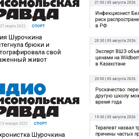
21:00 | 05 августа 2026
Инфекционист Бе
риск распростран
в РФ
| 27 марта 2022
СПОРТ
ия Шурочкина
20:30 | 05 августа 2026
стегнула брюки и
Эксперт ВШЭ объяс
тографировала свой
ценами на Wildberr
аженный живот
в Казахстане
20:00 | 05 августа 2026
Роскачество: пере
другую школу мо
время года
19:30 | 05 августа 2026
| 13 января 2022
СПОРТ
Терапевт назвал 
хронистка Шурочкина
причины частых п