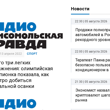
Новости
22:30 | 05 августа 2026
Продажи полнопр
автомобилей в Ро
рекордного уровн
22:00 | 05 августа 2026
| 13 апреля 2022
СПОРТ
Терапевт Паина ра
го три легких
безопасно пользо
ажнения: олимпийская
кондиционером в
пионка показала, как
тро добиться
21:30 | 05 августа 2026
альной осанки
Экономист назвал
криптовалют шаго
рынка