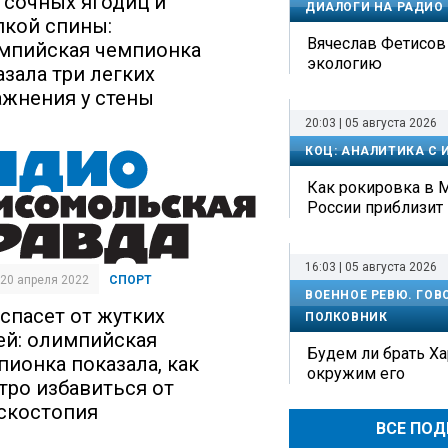
 сочных ягодиц и
ДИАЛОГИ НА РАДИО
пкой спины:
Вячеслав Фетисов 
мпийская чемпионка
экологию
азала три легких
ажнения у стены
20:03 | 05 августа 2026
КОЦ: АНАЛИТИКА С
Как рокировка в
России приблизит
16:03 | 05 августа 2026
| 20 апреля 2022
СПОРТ
ВОЕННОЕ РЕВЮ. ГОВ
 спасет от жутких
ПОЛКОВНИК
ей: олимпийская
Будем ли брать Ха
пионка показала, как
окружим его
тро избавиться от
скостопия
ВСЕ ПО