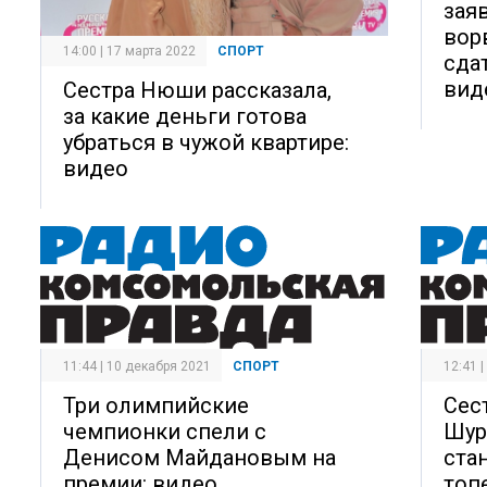
зая
вор
14:00 | 17 марта 2022
СПОРТ
сдат
вид
Сестра Нюши рассказала,
за какие деньги готова
убраться в чужой квартире:
видео
11:44 | 10 декабря 2021
СПОРТ
12:41 
Три олимпийские
Сес
чемпионки спели с
Шур
Денисом Майдановым на
ста
премии: видео
топ