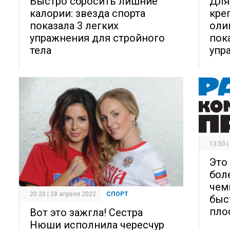
Быстро сбросить лишние
Для
калории: звезда спорта
кре
показала 3 легких
оли
упражнения для стройного
пок
тела
упр
13:50 
Это
бол
чем
20:20 | 28 апреля 2022
СПОРТ
быс
пло
Вот это зажгла! Сестра
Нюши исполнила чересчур