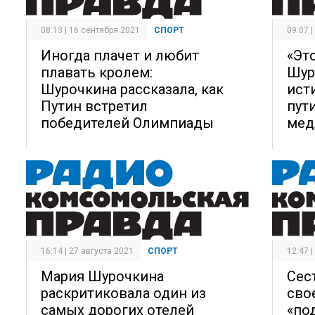
08:13 | 16 сентября 2021
СПОРТ
09:07 
Иногда плачет и любит
«Это
плавать кролем:
Шур
Шурочкина рассказала, как
ист
Путин встретил
пут
победителей Олимпиады
мед
16:14 | 27 августа 2021
СПОРТ
12:47 
Мария Шурочкина
Сес
раскритиковала один из
сво
самых дорогих отелей
«по