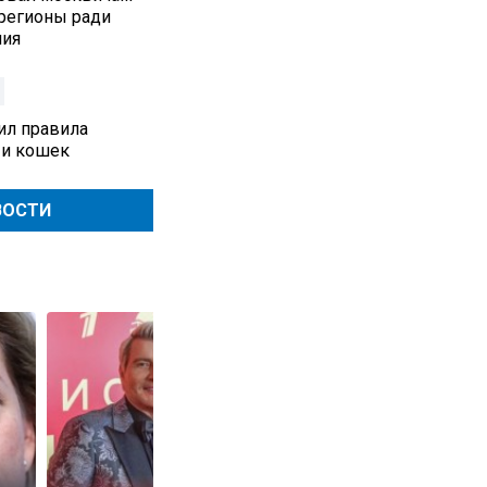
 регионы ради
ния
ил правила
 и кошек
ВОСТИ