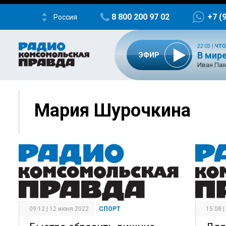
8 800 200 97 02
+7 (
Россия
22:03
|
ЧТО
В мир
ЭФИР
Иван Пан
Мария Шурочкина
09:12 | 12 июня 2022
СПОРТ
15:08 