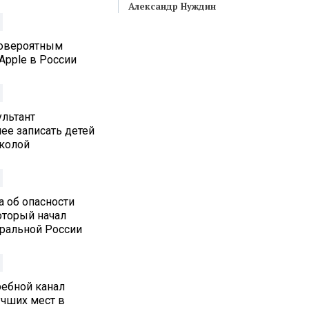
Александр Нуждин
ловероятным
Apple в России
льтант
ее записать детей
колой
а об опасности
который начал
тральной России
ребной канал
учших мест в