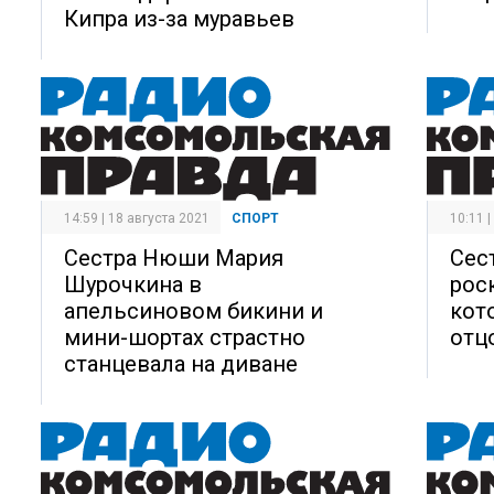
Кипра из-за муравьев
14:59 | 18 августа 2021
СПОРТ
10:11 
Сестра Нюши Мария
Сес
Шурочкина в
рос
апельсиновом бикини и
кот
мини-шортах страстно
отц
станцевала на диване