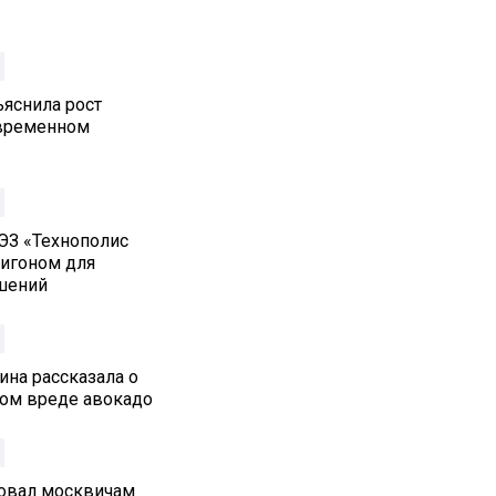
ъяснила рост
овременном
ЭЗ «Технополис
лигоном для
шений
ина рассказала о
ом вреде авокадо
овал москвичам