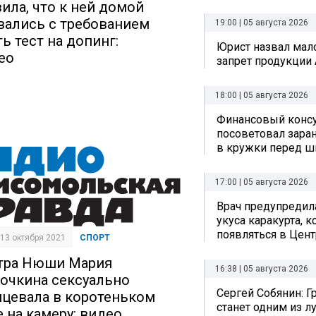
вила, что к ней домой
вались с требованием
19:00 | 05 августа 2026
ь тест на допинг:
Юрист назвал ма
ео
запрет продукции 
18:00 | 05 августа 2026
Финансовый консу
посоветовал заран
в кружки перед ш
17:00 | 05 августа 2026
Врач предупредил
укуса каракурта, 
появляться в Цен
| 13 октября 2021
СПОРТ
тра Нюши Мария
16:38 | 05 августа 2026
очкина сексуально
Сергей Собянин: Г
нцевала в коротеньком
станет одним из л
е на камеру: видео