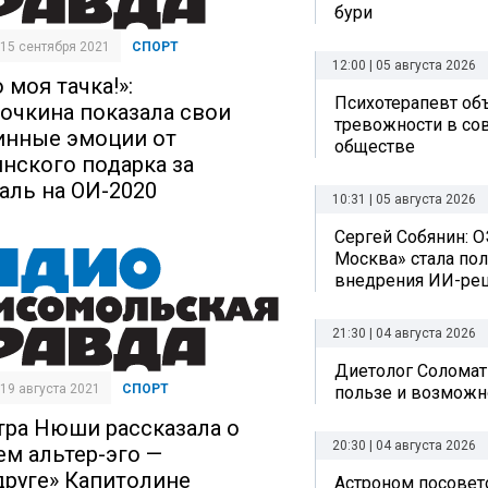
бури
| 15 сентября 2021
СПОРТ
12:00 | 05 августа 2026
 моя тачка!»:
Психотерапевт об
очкина показала свои
тревожности в с
инные эмоции от
обществе
инского подарка за
аль на ОИ-2020
10:31 | 05 августа 2026
Сергей Собянин: О
Москва» стала по
внедрения ИИ-ре
21:30 | 04 августа 2026
Диетолог Соломат
| 19 августа 2021
СПОРТ
пользе и возможн
тра Нюши рассказала о
20:30 | 04 августа 2026
ем альтер-эго —
друге» Капитолине
Астроном посовет