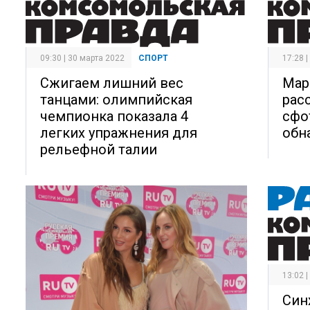
09:30 | 30 марта 2022
СПОРТ
17:28 
Сжигаем лишний вес
Мар
танцами: олимпийская
рас
чемпионка показала 4
сфо
легких упражнения для
обн
рельефной талии
13:02 
Син