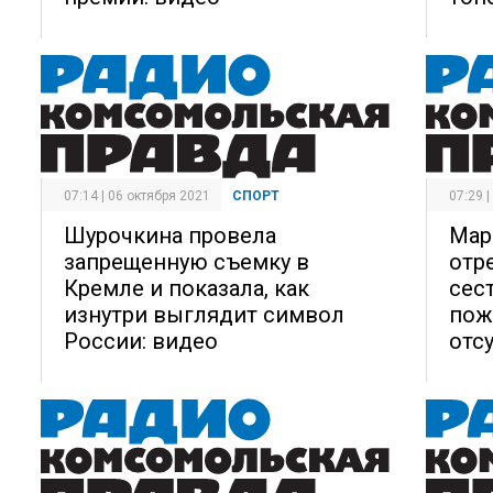
07:14 | 06 октября 2021
СПОРТ
07:29 
Шурочкина провела
Мар
запрещенную съемку в
отр
Кремле и показала, как
сес
изнутри выглядит символ
пож
России: видео
отс