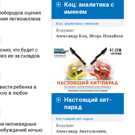
Коц: аналитика с
именем
лобородов оценил
ения легионеллеза
Коц: аналитика с именем
Ведущие:
Александр Коц
Игорь Измайлов
нил, что будет с
ies из-за складов
вести ребенка в
жно в любое
Настоящий хит-
парад
Настоящий хит-парад
три неочевидные
Ведущие:
робуждений ночью
Александр Анатольевич