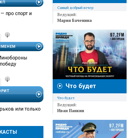
 КП
Самый добрый вечер
— про спорт и
Ведущий:
Мария Баченина
 ИМЕНЕМ
 Минобороны
 победу
Что будет
ОРИТ
Что будет
Ведущий:
рьков или только
Иван Панкин
ДКАСТЫ