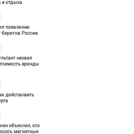
 и отдыха
ил появление
у берегов России
льтант назвал
стоимость аренды
как действовать
урта
хин объяснил, кто
осить магнитные