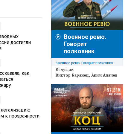
Военное ревю.
иводных
ссии достигли
Говорит
я
полковник
Военное ревю. Говорит полковник
Ведущие:
ссказала, как
Виктор Баранец
Аким Апачев
ваться
 жару
 легализацию
м к прозрачности