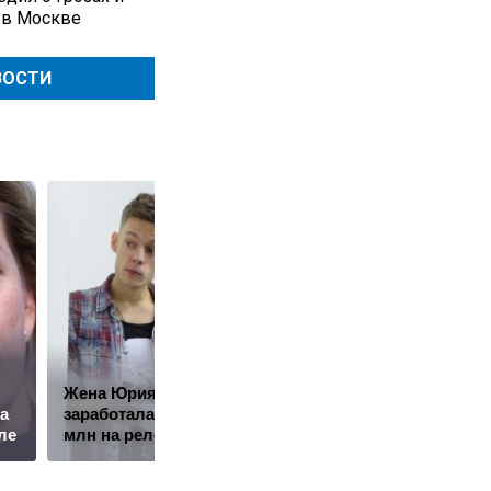
 в Москве
ВОСТИ
Жена Юрия Дудя*
Путин наградил
а
заработала почти 10
Баскова особым
ле
млн на релокантах
орденом