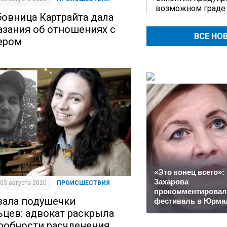
возможном граде
овница Картрайта дала
азания об отношениях с
ВСЕ НО
ером
«Это конец всего»:
Захарова
| 03 августа 2020
ПРОИСШЕСТВИЯ
прокомментировал
зала подушечки
фестиваль в Юрма
ьцев: адвокат раскрыла
робности расчленения