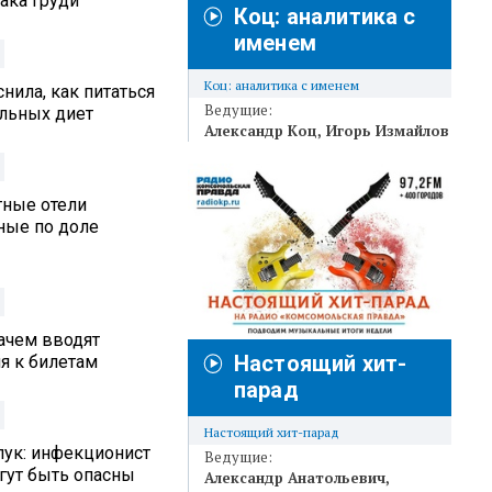
ака груди
Коц: аналитика с
именем
Коц: аналитика с именем
нила, как питаться
Ведущие:
альных диет
Александр Коц
Игорь Измайлов
тные отели
ные по доле
ачем вводят
Настоящий хит-
я к билетам
парад
Настоящий хит-парад
лук: инфекционист
Ведущие:
гут быть опасны
Александр Анатольевич