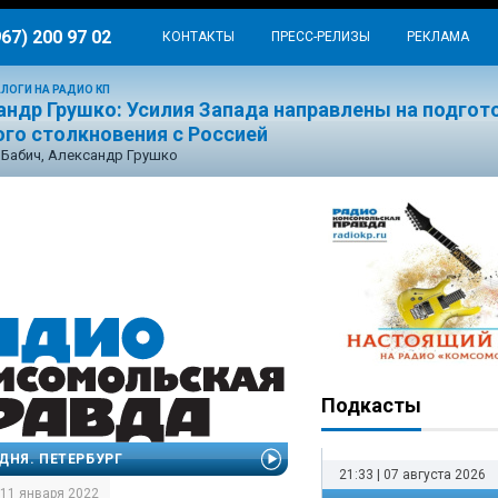
967) 200 97 02
КОНТАКТЫ
ПРЕСС-РЕЛИЗЫ
РЕКЛАМА
ЛОГИ НА РАДИО КП
андр Грушко: Усилия Запада направлены на подгот
ого столкновения с Россией
Бабич, Александр Грушко
Подкасты
ДНЯ. ПЕТЕРБУРГ
21:33 | 07 августа 2026
| 11 января 2022