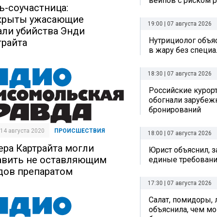
вейпов с риском р
ь-соучастница:
крыты ужасающие
19:00 | 07 августа 2026
али убийства Энди
Нутрициолог объяс
трайта
в жару без специ
18:30 | 07 августа 2026
Российские курор
обогнали зарубеж
бронирований
| 14 августа 2020
ПРОИСШЕСТВИЯ
18:00 | 07 августа 2026
ера Картрайта могли
Юрист объяснил, з
авить не оставляющим
единые требовани
дов препаратом
17:30 | 07 августа 2026
Салат, помидоры, 
объяснила, чем мо