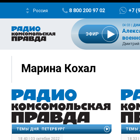
8 800 200 97 02
+7 (
Россия
04:03
|
ДИА
Алекс
ЭФИР
военн
Дмитрий 
Марина Кохал
ТЕМЫ ДНЯ. ПЕТЕРБУРГ
ТЕМЫ 
18:40 | 03 октября 2022
18:33 