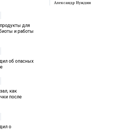
Александр Нуждин
 продукты для
биоты и работы
дил об опасных
ре
ал, как
ачки после
дил о