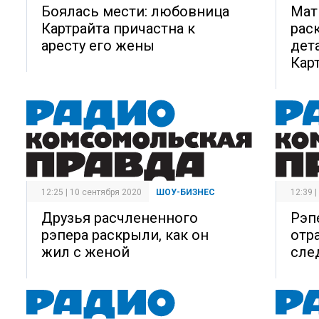
Боялась мести: любовница
Мат
Картрайта причастна к
рас
аресту его жены
дет
Кар
12:25 | 10 сентября 2020
ШОУ-БИЗНЕС
12:39 
Друзья расчлененного
Рэп
рэпера раскрыли, как он
отр
жил с женой
сле