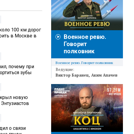
коло 100 км дорог
оить в Москве в
Военное ревю.
Говорит
полковник
Военное ревю. Говорит полковник
ил, почему при
Ведущие:
ортиться зубы
Виктор Баранец
Аким Апачев
ткрыл новую
 Энтузиастов
дил о связи