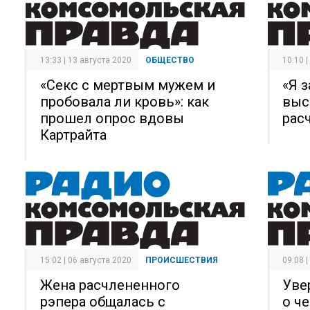
13:33 | 13 августа 2020
ОБЩЕСТВО
10:10 
«Секс с мертвым мужем и
«Я 
пробовала ли кровь»: как
выс
прошел опрос вдовы
рас
Картрайта
15:02 | 06 августа 2020
ПРОИСШЕСТВИЯ
09:08 
Жена расчлененного
Уве
рэпера общалась с
о ч