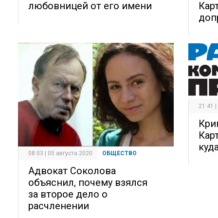
любовницей от его имени
Кар
доп
21:41 
Кри
Карт
куд
08:03 | 05 августа 2020
ОБЩЕСТВО
Адвокат Соколова
объяснил, почему взялся
за второе дело о
расчленении