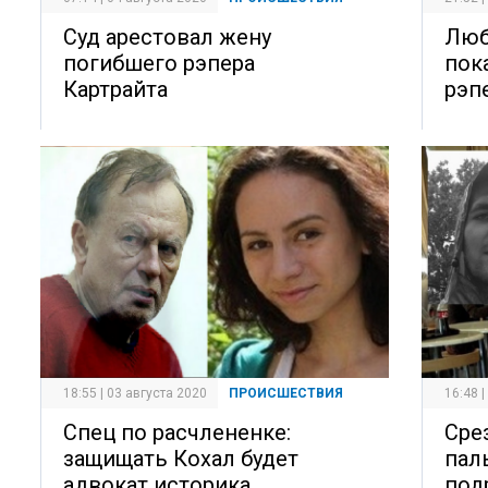
Суд арестовал жену
Люб
погибшего рэпера
пок
Картрайта
рэп
18:55 | 03 августа 2020
ПРОИСШЕСТВИЯ
16:48 
Спец по расчлененке:
Сре
защищать Кохал будет
пал
адвокат историка
под