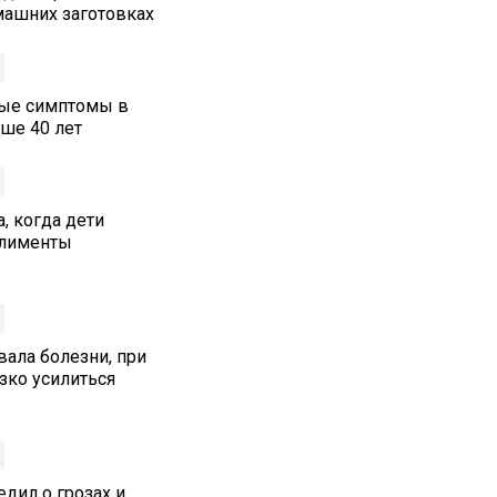
машних заготовках
ные симптомы в
ше 40 лет
, когда дети
алименты
ала болезни, при
зко усилиться
дил о грозах и