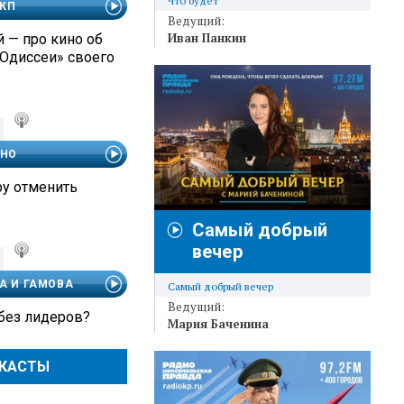
Что будет
 КП
Ведущий:
Иван Панкин
 — про кино об
«Одиссеи» своего
ЧНО
ру отменить
Самый добрый
вечер
А И ГАМОВА
Самый добрый вечер
Ведущий:
 без лидеров?
Мария Баченина
ДКАСТЫ