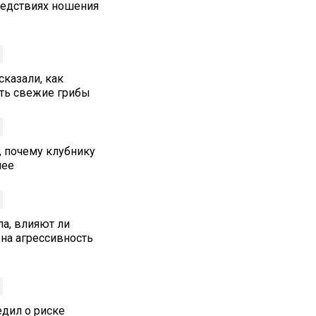
едствиях ношения
сказали, как
ть свежие грибы
, почему клубнику
нее
а, влияют ли
на агрессивность
едил о риске