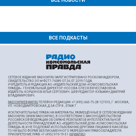
ВСЕ НОВОСТИ
ВСЕ ПОДКАСТЫ
СЕТЕВОЕ ИЗДАНИЕ RADIOKP.RU ЗАРЕГИСТРИРОВАНО РОСКОМНАДЗОРОМ,
СВИДЕТЕЛЬСТВО ЭЛ № ФС77-76389 ОТ 26.07.2019 ГОДА.
УЧРЕДИТЕЛЬ И РЕДАКЦИЯ АО «ИЗДАТЕЛЬСКИЙ ДОМ «КОМСОМОЛЬСКАЯ
ПРАВДА». ГЕНЕРАЛЬНЫЙ ДИРЕКТОР: НОСОВА ОЛЕСЯ ВЯЧЕСЛАВОВНА.
ИЗДАТЕЛЬ: КОРШУНОВ ИЛЬЯ СЕРГЕЕВИЧ. ШEФ РЕДАКТОР: КУЗЬМИН ДМИТРИЙ
ВЛАДИМИРОВИЧ.
RADIOKPWEB@KP.RU
ТЕЛЕФОН РЕДАКЦИИ: +7 (495) 665-75-28 127015, Г. МОСКВА,
УЛ. НОВОДМИТРОВСКАЯ, Д.5А СТР.8 , ЭТАЖ 7
ИСКЛЮЧИТЕЛЬНЫЕ ПРАВА НА МАТЕРИАЛЫ, РАЗМЕЩЁННЫЕ В СЕТЕВОМ ИЗДАНИИ
RADIOKP.RU (WWW.RADIOKP.RU), В СООТВЕТСТВИИ С ЗАКОНОДАТЕЛЬСТВОМ
РОССИЙСКОЙ ФЕДЕРАЦИИ ОБ ОХРАНЕ РЕЗУЛЬТАТОВ ИНТЕЛЛЕКТУАЛЬНОЙ
ДЕЯТЕЛЬНОСТИ ПРИНАДЛЕЖАТ АО «ИЗДАТЕЛЬСКИЙ ДОМ «КОМСОМОЛЬСКАЯ
ПРАВДА» ©, И НЕ ПОДЛЕЖАТ ИСПОЛЬЗОВАНИЮ ДРУГИМИ ЛИЦАМИ В КАКОЙ БЫ
ТО НИ БЫЛО ФОРМЕ БЕЗ ПИСЬМЕННОГО РАЗРЕШЕНИЯ ПРАВООБЛАДАТЕЛЯ.
ПРИОБРЕТЕНИЕ ПРАВ: +7 (495) 970-19-51 (
KP@KP.RU
)